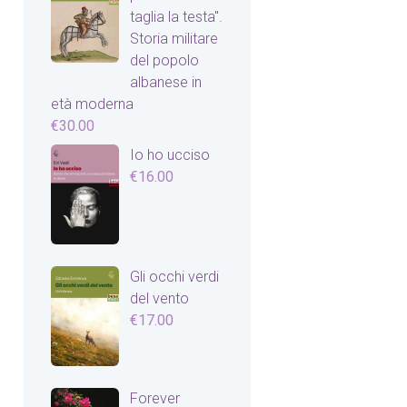
taglia la testa".
Storia militare
del popolo
albanese in
età moderna
€
30.00
Io ho ucciso
€
16.00
Gli occhi verdi
del vento
€
17.00
Forever