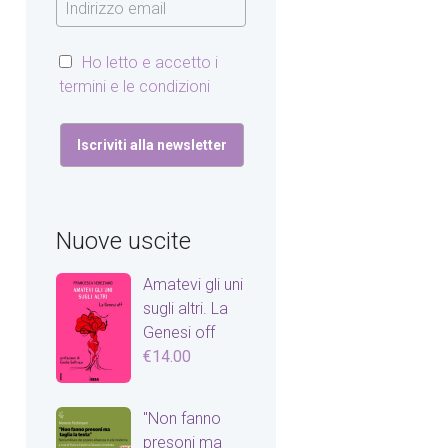
Ho letto e accetto i
termini e le condizioni
Nuove uscite
Amatevi gli uni
sugli altri. La
Genesi off
€
14.00
"Non fanno
presoni ma