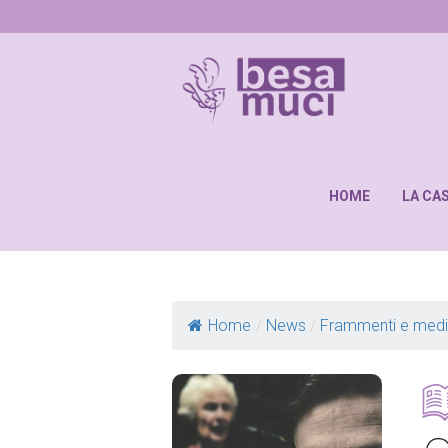
HOME
LA CA
Home
/
News
/
Frammenti e med