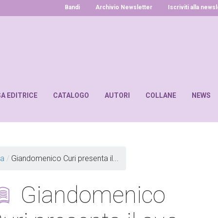
Bandi
Archivio Newsletter
Iscriviti alla news
SA EDITRICE
CATALOGO
AUTORI
COLLANE
NEWS
ia
/
Giandomenico Curi presenta il...
Giandomenico