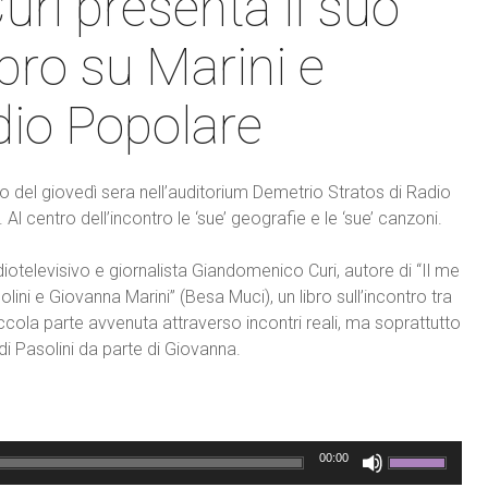
uri presenta il suo
ibro su Marini e
dio Popolare
o del giovedì sera nell’auditorium Demetrio Stratos di Radio
l centro dell’incontro le ‘sue’ geografie e le ‘sue’ canzoni.
iotelevisivo e giornalista Giandomenico Curi, autore di “Il me
lini e Giovanna Marini” (Besa Muci), un libro sull’incontro tra
iccola parte avvenuta attraverso incontri reali, ma soprattutto
di Pasolini da parte di Giovanna.
00:00