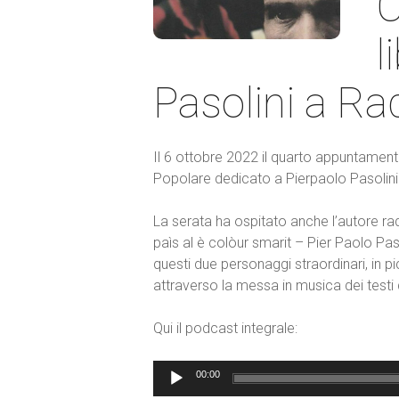
C
l
Pasolini a Ra
Il 6 ottobre 2022 il quarto appuntament
Popolare dedicato a Pierpaolo Pasolini. A
La serata ha ospitato anche l’autore rad
paìs al è colòur smarit – Pier Paolo Paso
questi due personaggi straordinari, in p
attraverso la messa in musica dei testi 
Qui il podcast integrale:
00:00