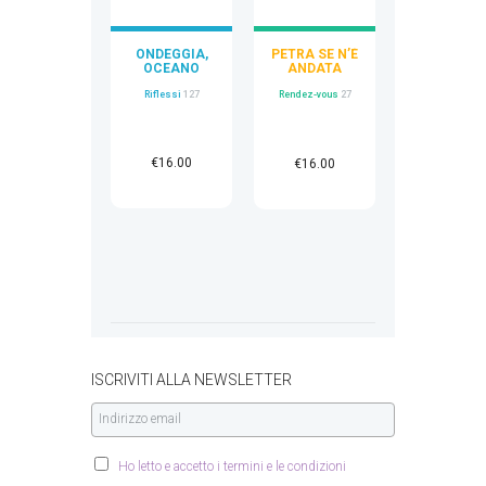
ONDEGGIA,
PETRA SE N’È
OCEANO
ANDATA
DAVVERO
Riflessi
127
Rendez-vous
27
€
16.00
€
16.00
ISCRIVITI ALLA NEWSLETTER
Ho letto e accetto i termini e le condizioni