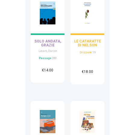
SOLO ANDATA,
LE CATARATTE
GRAZIE
DI NELSON
Levani, Darien
Orizzonti
19
Passage
289
€
14.00
€
18.00