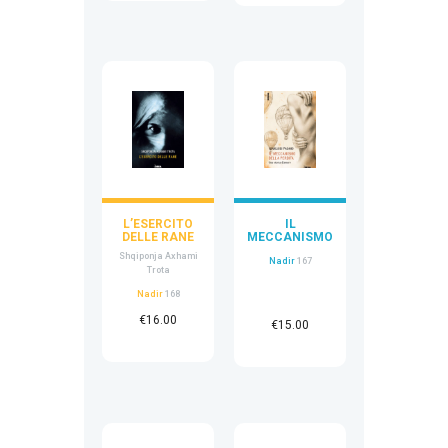
L’ESERCITO
IL
DELLE RANE
MECCANISMO
DELLA PERDITA
Shqiponja Axhami
Nadir
167
Trota
Nadir
168
€
16.00
€
15.00