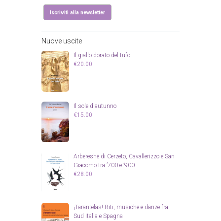
Nuove uscite
Il giallo dorato del tufo
€
20.00
Il sole d'autunno
€
15.00
Arbëreshë di Cerzeto, Cavallerizzo e San
Giacomo tra ’700 e ’900
€
28.00
¡Tarantelas! Riti, musiche e danze fra
Sud Italia e Spagna