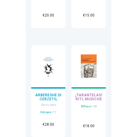
€
15.00
€
20.00
ARBËRESHË DI
¡TARANTELAS!
CERZETO,
RITI, MUSICHE
CAVALLERIZZ
E DANZE FRA
Sarro, Italo
O E SAN
SUD ITALIA E
Riflessi
128
GIACOMO TRA
SPAGNA
Entropie
117
’700 E ’900
€
28.00
€
18.00