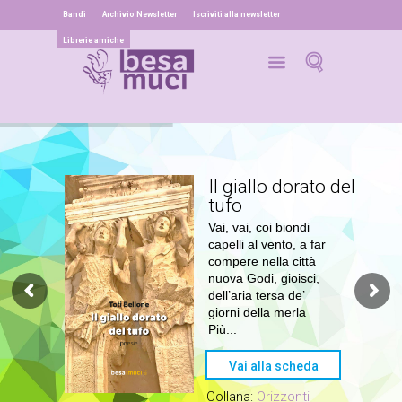
Bandi
Archivio Newsletter
Iscriviti alla newsletter
Librerie amiche
Il giallo dorato del
tufo
Vai, vai, coi biondi
capelli al vento, a far
compere nella città
nuova Godi, gioisci,
dell’aria tersa de’
giorni della merla
Più...
Vai alla scheda
Collana:
Orizzonti