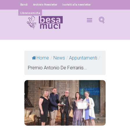
Bandi
Archivio Newsletter
Iscriviti alla newsletter
Librerie amiche
Home
/
News
/
Appuntamenti
/
Premio Antonio De Ferrariis...