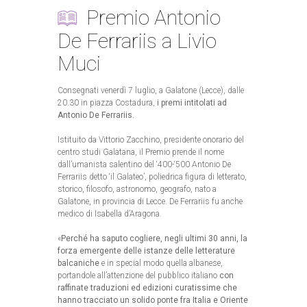
Premio Antonio
De Ferrariis a Livio
Muci
Consegnati venerdì 7 luglio, a Galatone (Lecce), dalle
20.30 in piazza Costadura,
i premi intitolati ad
Antonio De Ferrariis.
Istituito da Vittorio Zacchino, presidente onorario del
centro studi Galatana, il Premio prende il nome
dall’umanista salentino del ‘400-‘500 Antonio De
Ferrariis detto ‘il Galateo’, poliedrica figura di letterato,
storico, filosofo, astronomo, geografo, nato a
Galatone, in provincia di Lecce. De Ferrariis fu anche
medico di Isabella d’Aragona.
«
Perché ha saputo cogliere, negli ultimi 30 anni, la
forza emergente delle istanze delle letterature
balcaniche
e in special modo quella albanese,
portandole all’attenzione del pubblico italiano
con
raffinate traduzioni ed edizioni curatissime che
hanno tracciato un solido ponte fra Italia e Oriente