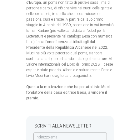
d’Europa
, un ponte non fatto di pietre e sassi, ma di
persone e parole, di ciò che vive nei cuori della gente e
nelle loro storie, in quello che si costruisce con
passione, cura e amore. A partire dal suo primo
viaggio in Albania del 1989, occasione in cui incontrò
Ismail Kadare (più volte candidato al Nobel per la
Letteratura e presente nel catalogo Besa con numerosi
titoli) fino all’
onorificenza attribuitagli dal
Presidente della Repubblica
Albanese nel 2022
,
Muci ha più volte percorso quel ponte, e ancora
continua a farlo, perpetuando il dialogo fra culture. Al
Salone Internazionale del Libro di Torino 2023 il paese
ospite è stato proprio l’Albania e naturalmente Besa e
Livio Muci hanno agito da protagonisti».
Questa la motivazione che ha portato Livio Muci,
fondatore della casa editrice Besa, a vincere il
premio.
ISCRIVITI ALLA NEWSLETTER