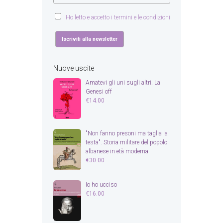
Ho letto e accetto i termini e le condizioni
Nuove uscite
Amatevi gli uni sugli altri. La
Genesi off
€
14.00
"Non fanno presoni ma taglia la
testa". Storia militare del popolo
albanese in età moderna
€
30.00
Io ho ucciso
€
16.00