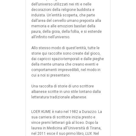
dell’universo utilizzati nei riti e nelle
decorazioni della religione buddista e
induista. Un’entità scoperta, che parte
dall’area del cervello umano preposta alla
memoria e alle emozioni basilari della
paura, della gioia, della follia, e si estende
all’infinito nell’universo.
Allo stesso modo di quest’entità, tutte le
storie qui raccolte sono create dal gioco,
dai capricci spazio-temporali e dalle pieghe
della mente umana che creano eventi e
comportamenti imprevedibili, nel modo in
cui a noi si presentano.
Una raccolta di storie di uno scrittore
albanese scritte in uno stile lontano dalla
letteratura tradizionale albanese.
LOER KUME è nato nel 1982 a Durazzo. La
sua carriera di scrittore inizia presto e
vince premi letterari già al liceo. Dopo la
laurea in Medicina all'Università di Tirana,
nel 2011 esce il suo primo libro,
LUX
. Nel