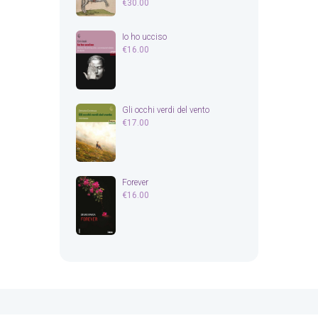
€
30.00
Io ho ucciso
€
16.00
Gli occhi verdi del vento
€
17.00
Forever
€
16.00