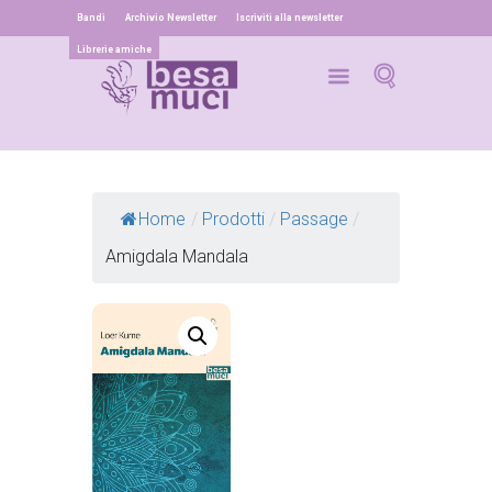
Bandi
Archivio Newsletter
Iscriviti alla newsletter
Librerie amiche
Home
/
Prodotti
/
Passage
/
Amigdala Mandala