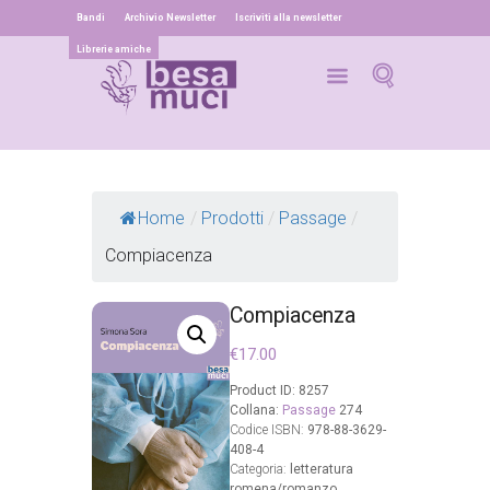
Bandi
Archivio Newsletter
Iscriviti alla newsletter
Librerie amiche
Home
/
Prodotti
/
Passage
/
Compiacenza
Compiacenza
€
17.00
Product ID:
8257
Collana:
Passage
274
Codice ISBN:
978-88-3629-
408-4
Categoria:
letteratura
romena/romanzo