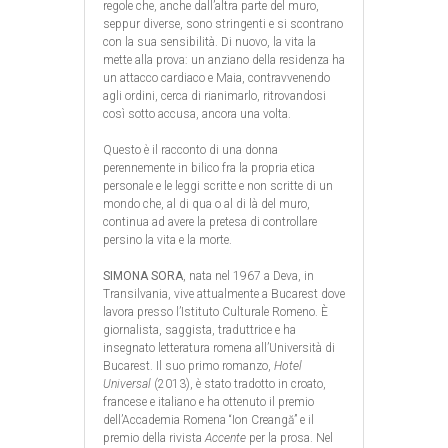
regole che, anche dall’altra parte del muro,
seppur diverse, sono stringenti e si scontrano
con la sua sensibilità. Di nuovo, la vita la
mette alla prova: un anziano della residenza ha
un attacco cardiaco e Maia, contravvenendo
agli ordini, cerca di rianimarlo, ritrovandosi
così sotto accusa, ancora una volta.
Questo è il racconto di una donna
perennemente in bilico fra la propria etica
personale e le leggi scritte e non scritte di un
mondo che, al di qua o al di là del muro,
continua ad avere la pretesa di controllare
persino la vita e la morte.
SIMONA SORA
, nata nel 1967 a Deva, in
Transilvania, vive attualmente a Bucarest dove
lavora presso l’Istituto Culturale Romeno. È
giornalista, saggista, traduttrice e ha
insegnato letteratura romena all’Università di
Bucarest. Il suo primo romanzo,
Hotel
Universal
(2013), è stato tradotto in croato,
francese e italiano e ha ottenuto il premio
dell’Accademia Romena “Ion Creangă” e il
premio della rivista
Accente
per la prosa. Nel