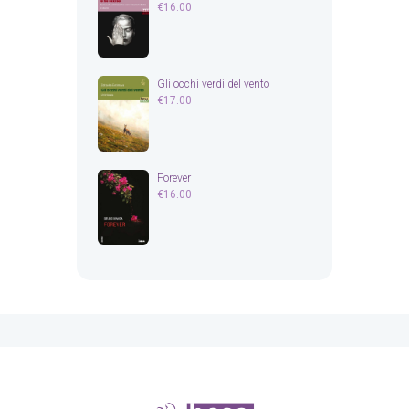
€
16.00
Gli occhi verdi del vento
€
17.00
Forever
€
16.00