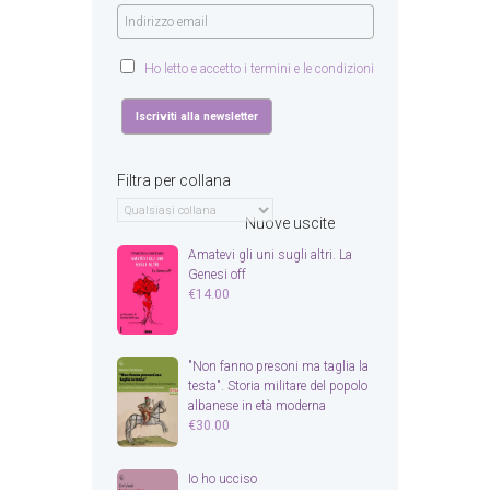
Ho letto e accetto i termini e le condizioni
Filtra per collana
Nuove uscite
Amatevi gli uni sugli altri. La
Genesi off
€
14.00
"Non fanno presoni ma taglia la
testa". Storia militare del popolo
albanese in età moderna
€
30.00
Io ho ucciso