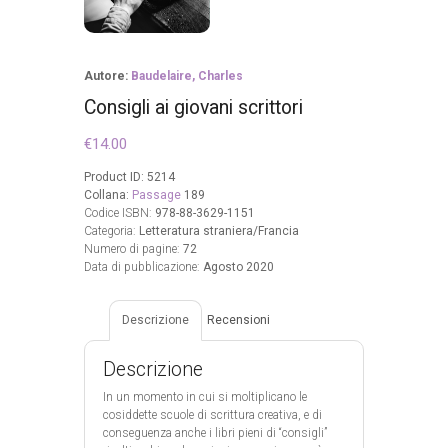
Autore:
Baudelaire, Charles
Consigli ai giovani scrittori
€
14.00
Product ID:
5214
Collana:
Passage
189
Codice ISBN:
978-88-3629-1151
Categoria:
Letteratura straniera/Francia
Numero di pagine:
72
Data di pubblicazione:
Agosto 2020
Descrizione
Recensioni
Descrizione
In un momento in cui si moltiplicano le
cosiddette scuole di scrittura creativa, e di
conseguenza anche i libri pieni di “consigli”