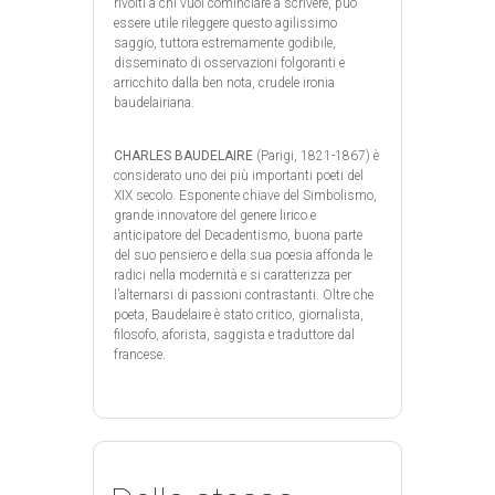
rivolti a chi vuol cominciare a scrivere, può
essere utile rileggere questo agilissimo
saggio, tuttora estremamente godibile,
disseminato di osservazioni folgoranti e
arricchito dalla ben nota, crudele ironia
baudelairiana.
CHARLES BAUDELAIRE
(Parigi, 1821-1867) è
considerato uno dei più importanti poeti del
XIX secolo. Esponente chiave del Simbolismo,
grande innovatore del genere lirico e
anticipatore del Decadentismo, buona parte
del suo pensiero e della sua poesia affonda le
radici nella modernità e si caratterizza per
l’alternarsi di passioni contrastanti. Oltre che
poeta, Baudelaire è stato critico, giornalista,
filosofo, aforista, saggista e traduttore dal
francese.