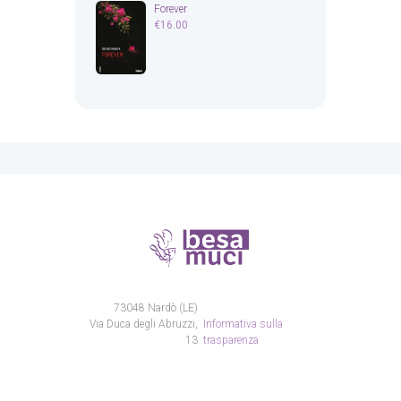
Forever
€
16.00
73048 Nardò (LE)
Via Duca degli Abruzzi,
Informativa sulla
13
trasparenza