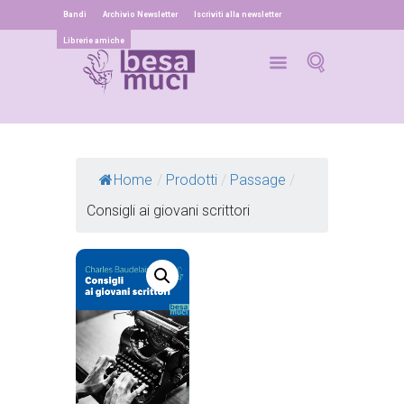
Bandi
Archivio Newsletter
Iscriviti alla newsletter
Librerie amiche
Home
/
Prodotti
/
Passage
/
Consigli ai giovani scrittori