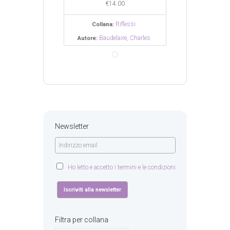
€
14.00
€
14.00
€
14.0
Riflessi
Riflessi
Ri
na:
Collana:
Collana:
delaire, Charles
Baudelaire, Charles
Baudelai
Autore:
Autore:
Newsletter
Ho letto e accetto i termini e le condizioni
Filtra per collana