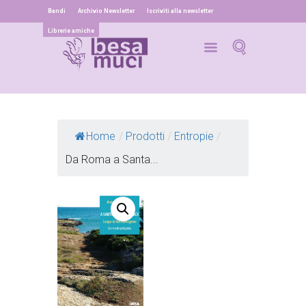
Bandi
Archivio Newsletter
Iscriviti alla newsletter
Librerie amiche
Home
/
Prodotti
/
Entropie
/
Da Roma a Santa...