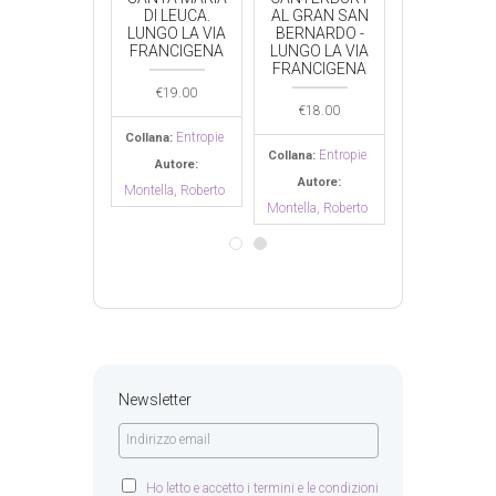
L GRAN SAN
DI LEUCA.
AL GRAN SAN
DI LEUCA.
ERNARDO -
LUNGO LA VIA
BERNARDO -
LUNGO LA V
UNGO LA VIA
FRANCIGENA
LUNGO LA VIA
FRANCIGE
RANCIGENA
FRANCIGENA
€
19.00
€
19.00
€
18.00
€
18.00
Entropie
Entro
Collana:
Collana:
Entropie
Entropie
llana:
Collana:
Autore:
Autore:
Autore:
Autore:
Montella, Roberto
Montella, Robe
tella, Roberto
Montella, Roberto
Newsletter
Ho letto e accetto i termini e le condizioni