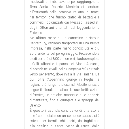
medievali si imbarcavano per raggiungere la
Terra Santa. Roberto Montella ci conduce
all’estremità della penisola italiana, al mare,
nei territori che furono teatro di battaglie e
commerci, colonizzati dai Messapi, assediati
dagli Ottomani e amati dal leggendario re
Federico.
Nell’ultimo mese di un cammino iniziato a
Canterbury, veniamo trasportati in una nuova
impresa, nella parte meno conosciuta e più
sorprendente del pellegrinaggio. Procedendo a
piedi per più di 800 chilometri, l’autore esplora
i Colli Albani e il parco dei Monti Aurunci,
discende nelle valli della
Campania felix
e risale
verso Benevento, dove inizia la Via Traiana. Da
qui, oltre l’Appennino giunge in Puglia, la
regione più lunga, distesa nel Mediterraneo, e
segue il litorale adriatico, le sue fortificazioni
difensive, le antiche masserie e le abbazie
dimenticate, fino a giungere alle spiagge del
Salento.
È questo il capitolo conclusivo di una storia
che è cominciata con un semplice passo e si è
estesa per tremila chilometri, dall’Inghilterra
alla basilica di Santa Maria di Leuca, dallo