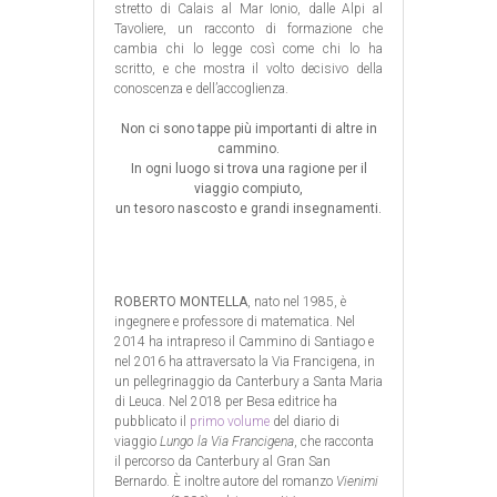
stretto di Calais al Mar Ionio, dalle Alpi al
Tavoliere, un racconto di formazione che
cambia chi lo legge così come chi lo ha
scritto, e che mostra il volto decisivo della
conoscenza e dell’accoglienza.
Non ci sono tappe più importanti di altre in
cammino.
In ogni luogo si trova una ragione per il
viaggio compiuto,
un tesoro nascosto e grandi insegnamenti.
ROBERTO MONTELLA
, nato nel 1985, è
ingegnere e professore di matematica. Nel
2014 ha intrapreso il Cammino di Santiago e
nel 2016 ha attraversato la Via Francigena, in
un pellegrinaggio da Canterbury a Santa Maria
di Leuca. Nel 2018 per Besa editrice ha
pubblicato il
primo volume
del diario di
viaggio
Lungo la Via Francigena
, che racconta
il percorso da Canterbury al Gran San
Bernardo. È inoltre autore del romanzo
Vienimi