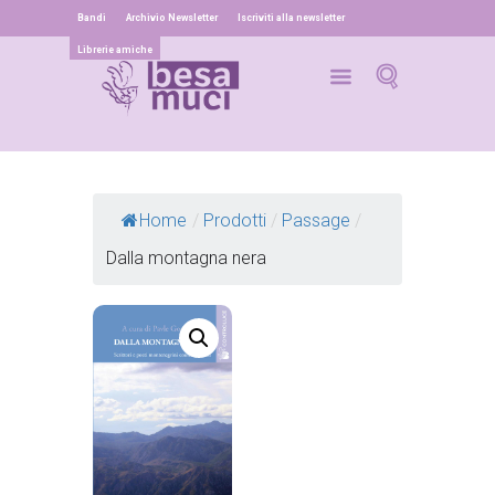
Bandi
Archivio Newsletter
Iscriviti alla newsletter
Librerie amiche
Home
/
Prodotti
/
Passage
/
Dalla montagna nera