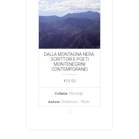
NTAGNA NERA.
DALLA MONTAGNA NERA.
DALLA MONTA
ORI E POETI
SCRITTORI E POETI
SCRITTORI 
ENEGRINI
MONTENEGRINI
MONTENE
EMPORANEI
CONTEMPORANEI
CONTEMPO
€
15.00
€
15.00
€
15.0
Passage
Passage
Pa
na:
Collana:
Collana:
ranović , Pavle
Goranović , Pavle
Goranov
Autore:
Autore: