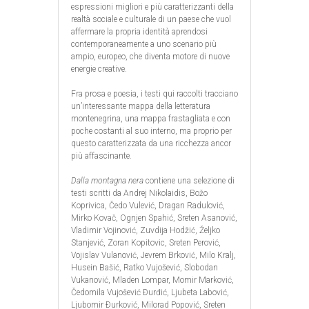
espressioni migliori e più caratterizzanti della
realtà sociale e culturale di un paese che vuol
affermare la propria identità aprendosi
contemporaneamente a uno scenario più
ampio, europeo, che diventa motore di nuove
energie creative.
Fra prosa e poesia, i testi qui raccolti tracciano
un’interessante mappa della letteratura
montenegrina, una mappa frastagliata e con
poche costanti al suo interno, ma proprio per
questo caratterizzata da una ricchezza ancor
più affascinante.
Dalla montagna nera
contiene una selezione di
testi scritti da Andrej Nikolaidis, Božo
Koprivica, Čedo Vulević, Dragan Radulović,
Mirko Kovač, Ognjen Spahić, Sreten Asanović,
Vladimir Vojinović, Zuvdija Hodžić, Željko
Stanjević, Zoran Kopitovic, Sreten Perović,
Vojislav Vulanović, Jevrem Brković, Milo Kralj,
Husein Bašić, Ratko Vujošević, Slobodan
Vukanović, Mladen Lompar, Momir Marković,
Čedomila Vujošević Ðurđić, Ljubeta Labović,
Ljubomir Ðurković, Milorad Popović, Sreten