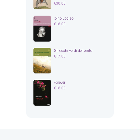
€
30.00
Io ho ucciso
€
16.00
Gli occhi verdi del vento
€
17.00
Forever
€
16.00