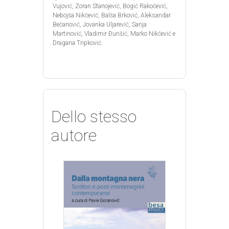
Vujović, Zoran Stanojević, Bogić Rakočević,
Nebojša Nikčević, Balša Brković, Aleksandar
Bečanović, Jovanka Uljarević, Sanja
Martinović, Vladimir Ðurišić, Marko Nikčević e
Dragana Tripković.
Dello stesso
autore