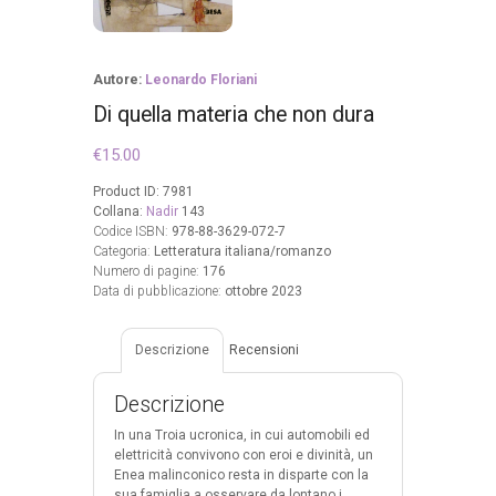
Autore:
Leonardo Floriani
Di quella materia che non dura
€
15.00
Product ID:
7981
Collana:
Nadir
143
Codice ISBN:
978-88-3629-072-7
Categoria:
Letteratura italiana/romanzo
Numero di pagine:
176
Data di pubblicazione:
ottobre 2023
Descrizione
Recensioni
Descrizione
In una Troia ucronica, in cui automobili ed
elettricità convivono con eroi e divinità, un
Enea malinconico resta in disparte con la
sua famiglia a osservare da lontano i