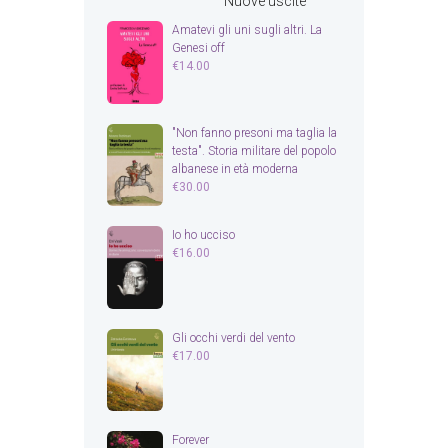
Nuove uscite
Amatevi gli uni sugli altri. La
Genesi off
€
14.00
"Non fanno presoni ma taglia la
testa". Storia militare del popolo
albanese in età moderna
€
30.00
Io ho ucciso
€
16.00
Gli occhi verdi del vento
€
17.00
Forever