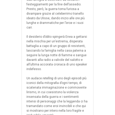
festeggiamenti per la fine dell’assedio.
Presto, però, la guerra torna furiosa a
divampare grazie al celeberrimo tranello
ideato da Ulisse, dando inizio alle ore più
lunghe e drammatiche per l’eroe e i suoi
cari.
Il desiderio d’oblio spingerà Enea a gettarsi
nella mischia per un’estrema, disperata
battaglia a capo di un gruppo di resistenti,
lasciando la famiglia nella casa paterna a
seguire la lunga notte di fiamme e sangue
davanti alla radio a valvole del salotto e
all’ultima accorata cronaca di uno speaker
indefesso.
Un audace
retelling
di uno degli episodi più
iconici della mitografia d’ogni tempo, di
scatenata immaginazione e commovente
lirismo, in cui coesistono la violenza
insensata della guerra e i sentimenti
intensi di personaggi che la leggenda ci ha
tramandato come eroi invincibili e che qui
si mostrano per intero nella loro fragile e