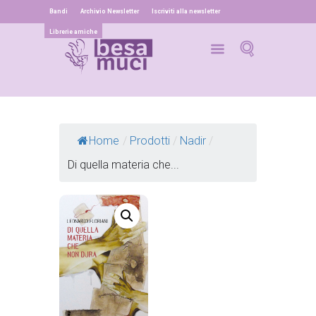
Bandi
Archivio Newsletter
Iscriviti alla newsletter
Librerie amiche
Home
/
Prodotti
/
Nadir
/
Di quella materia che...