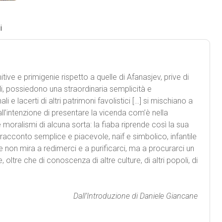
i
tive e primigenie rispetto a quelle di Afanasjev, prive di
, possiedono una straordinaria semplicità e
i e lacerti di altri patrimoni favolistici […] si mischiano a
o all’intenzione di presentare la vicenda com’è nella
oralismi di alcuna sorta: la fiaba riprende così la sua
n racconto semplice e piacevole, naïf e simbolico, infantile
on mira a redimerci e a purificarci, ma a procurarci un
oltre che di conoscenza di altre culture, di altri popoli, di
Dall’Introduzione di Daniele Giancane