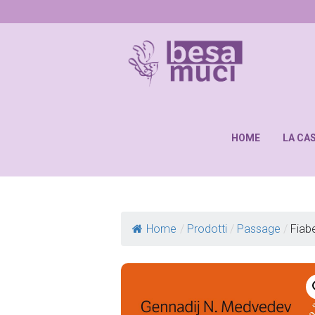
HOME
LA CA
Home
/
Prodotti
/
Passage
/
Fiab