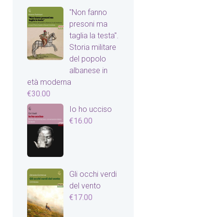
"Non fanno
presoni ma
taglia la testa".
Storia militare
del popolo
albanese in
età moderna
€
30.00
Io ho ucciso
€
16.00
Gli occhi verdi
del vento
€
17.00