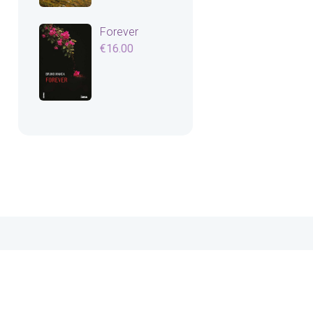
Forever
€
16.00