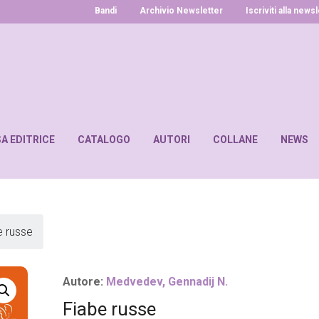
Bandi
Archivio Newsletter
Iscriviti alla news
SA EDITRICE
CATALOGO
AUTORI
COLLANE
NEWS
e russe
Autore:
Medvedev, Gennadij N.
Fiabe russe