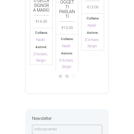
O DELLA
O DELLA
OGGET
SIGNOR
SIGNOR
TI
€
13.00
€
13.00
A MARIÙ
A MARIÙ
PARLAN
TI
Collana:
Collana:
€
14.00
€
14.00
Nadir
Nadir
€
13.00
Autore:
Collana:
Autore:
Collana:
Collana:
D'Amaro,
Nadir
D'Amaro,
Nadir
Sergio
Sergio
Nadir
Autore:
Autore:
Autore:
D'Amaro,
D'Amaro,
Sergio
Sergio
D'Amaro,
Sergio
Newsletter