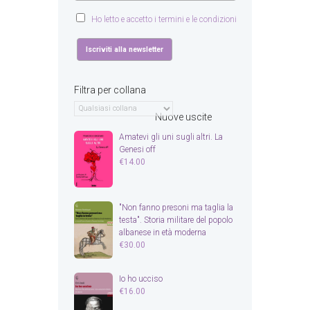
Ho letto e accetto i termini e le condizioni
Filtra per collana
Nuove uscite
Amatevi gli uni sugli altri. La
Genesi off
€
14.00
"Non fanno presoni ma taglia la
testa". Storia militare del popolo
albanese in età moderna
€
30.00
Io ho ucciso
€
16.00