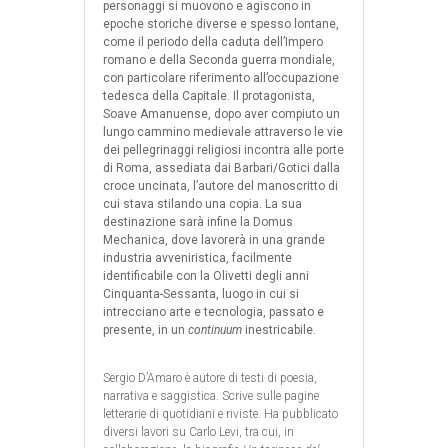
personaggi si muovono e agiscono in
epoche storiche diverse e spesso lontane,
come il periodo della caduta dell’Impero
romano e della Seconda guerra mondiale,
con particolare riferimento all’occupazione
tedesca della Capitale.
Il protagonista,
Soave Amanuense, dopo aver compiuto un
lungo cammino medievale attraverso le vie
dei pellegrinaggi religiosi incontra alle porte
di Roma, assediata dai Barbari/Gotici dalla
croce uncinata, l’autore del manoscritto di
cui stava stilando una copia. La sua
destinazione sarà infine la Domus
Mechanica, dove lavorerà in una grande
industria avveniristica, facilmente
identificabile con la Olivetti degli anni
Cinquanta-Sessanta, luogo in cui si
intrecciano arte e tecnologia, passato e
presente, in un
continuum
inestricabile.
Sergio D’Amaro è autore di testi di poesia,
narrativa e saggistica. Scrive sulle pagine
letterarie di quotidiani e riviste. Ha pubblicato
diversi lavori su Carlo Levi, tra cui, in