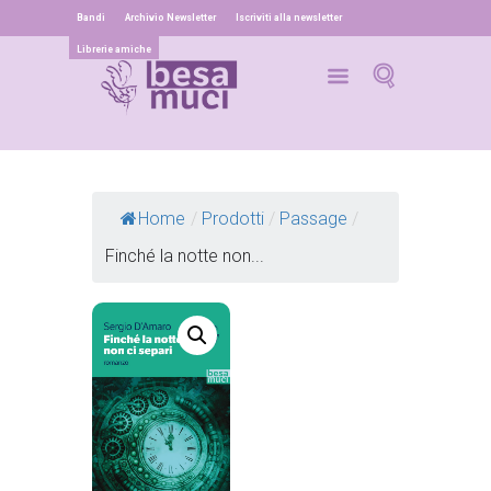
Bandi
Archivio Newsletter
Iscriviti alla newsletter
Librerie amiche
Home
/
Prodotti
/
Passage
/
Finché la notte non...