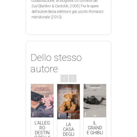
collaborazione, la biografia
Un torinese del
Sud
(Baldini & Castoldi, 2005) Fra le opere
dell’autore Besa editrice è già uscito
Romanzo
meridionale
(2010).
Dello stesso
autore
IL
L'ALLEG
IL
L'ALLEG
LA
GRAND
RO
GRAND
RO
CASA
E GHIBLI
DESTIN
E GHIBLI
DESTIN
DEGLI