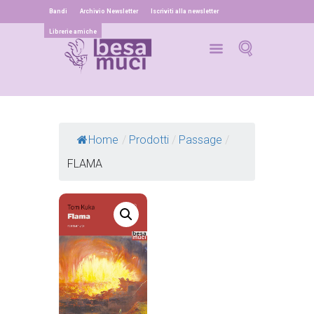
Bandi
Archivio Newsletter
Iscriviti alla newsletter
Librerie amiche
Home
/
Prodotti
/
Passage
/
FLAMA