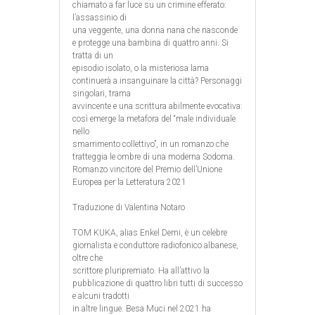
chiamato a far luce su un crimine efferato:
l’assassinio di
una veggente, una donna nana che nasconde
e protegge una bambina di quattro anni. Si
tratta di un
episodio isolato, o la misteriosa lama
continuerà a insanguinare la città? Personaggi
singolari, trama
avvincente e una scrittura abilmente evocativa:
così emerge la metafora del “male individuale
nello
smarrimento collettivo”, in un romanzo che
tratteggia le ombre di una moderna Sodoma.
Romanzo vincitore del Premio dell’Unione
Europea per la Letteratura 2021
Traduzione di Valentina Notaro
TOM KUKA, alias Enkel Demi, è un celebre
giornalista e conduttore radiofonico albanese,
oltre che
scrittore pluripremiato. Ha all’attivo la
pubblicazione di quattro libri tutti di successo
e alcuni tradotti
in altre lingue. Besa Muci nel 2021 ha