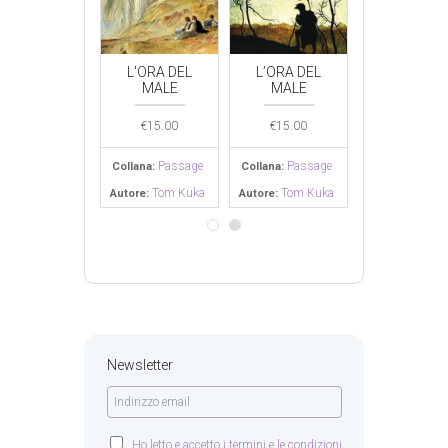
L’ORA DEL
L'ORA DEL
L’ORA DEL
L'ORA DE
MALE
MALE
MALE
MALE
€
15.00
€
15.00
€
15.00
€
15.00
Passage
Passage
Passage
Passa
lana:
Collana:
Collana:
Collana:
Tom Kuka
Tom Kuka
Tom Kuka
Tom K
ore:
Autore:
Autore:
Autore:
Newsletter
Ho letto e accetto i termini e le condizioni