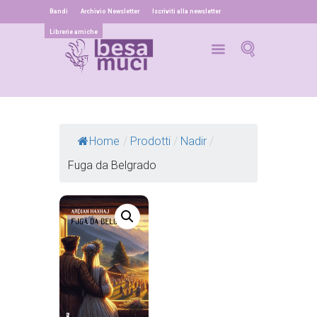
Bandi
Archivio Newsletter
Iscriviti alla newsletter
Librerie amiche
Home
/
Prodotti
/
Nadir
/
Fuga da Belgrado