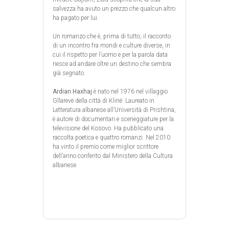
salvezza ha avuto un prezzo che qualcun altro
ha pagato per lui.
Un romanzo che è, prima di tutto, il racconto
di un incontro fra mondi e culture diverse, in
cui il rispetto per l’uomo e per la parola data
riesce ad andare oltre un destino che sembra
già segnato.
Ardian Haxhaj
è nato nel 1976 nel villaggio
Gllarevë della città di Klinë. Laureato in
Letteratura albanese all’Università di Prishtina,
è autore di documentari e sceneggiature per la
televisione del Kosovo. Ha pubblicato una
raccolta poetica e quattro romanzi. Nel 2010
ha vinto il premio come miglior scrittore
dell’anno conferito dal Ministero della Cultura
albanese.