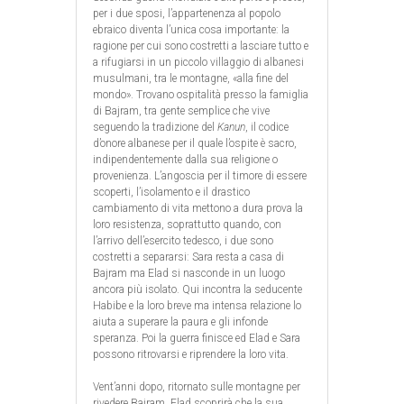
per i due sposi, l’appartenenza al popolo
ebraico diventa l’unica cosa importante: la
ragione per cui sono costretti a lasciare tutto e
a rifugiarsi in un piccolo villaggio di albanesi
musulmani, tra le montagne, «alla fine del
mondo». Trovano ospitalità presso la famiglia
di Bajram, tra gente semplice che vive
seguendo la tradizione del
Kanun
, il codice
d’onore albanese per il quale l’ospite è sacro,
indipendentemente dalla sua religione o
provenienza. L’angoscia per il timore di essere
scoperti, l’isolamento e il drastico
cambiamento di vita mettono a dura prova la
loro resistenza, soprattutto quando, con
l’arrivo dell’esercito tedesco, i due sono
costretti a separarsi: Sara resta a casa di
Bajram ma Elad si nasconde in un luogo
ancora più isolato. Qui incontra la seducente
Habibe e la loro breve ma intensa relazione lo
aiuta a superare la paura e gli infonde
speranza. Poi la guerra finisce ed Elad e Sara
possono ritrovarsi e riprendere la loro vita.
Vent’anni dopo, ritornato sulle montagne per
rivedere Bajram, Elad scoprirà che la sua