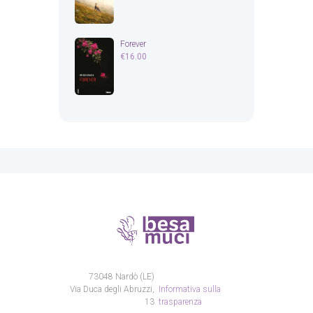
Forever
€
16.00
73048 Nardò (LE)
Via Duca degli Abruzzi,
Informativa sulla
13
trasparenza