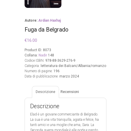
Autore:
Ardian Haxhaj
Fuga da Belgrado
€
16.00
Product ID:
8073
Collana:
Nadir
148
Codice ISBN:
978-88-3629-276-9
Categoria:
letteratura dei Balcani/Albania/romanzo
Numero di pagine:
196
Data di pubblicazione:
marzo 2024
Descrizione
Recensioni
Descrizione
Elad è un giovane commerciante di Belgrado.
La sua è una vita tranquilla, agiata e felice, ha
tanti amici e una moglie che ama, Sara. La
Seconda guerra mondiale è alle porte e presto,