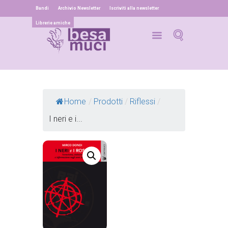
Bandi
Archivio Newsletter
Iscriviti alla newsletter
Librerie amiche
Home
/
Prodotti
/
Riflessi
/
I neri e i...