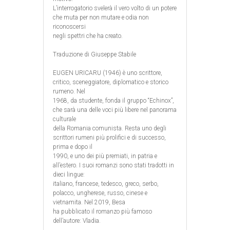
L’interrogatorio svelerà il vero volto di un potere
che muta per non mutare e odia non
riconoscersi
negli spettri che ha creato.
Traduzione di Giuseppe Stabile
EUGEN URICARU (1946) è uno scrittore,
critico, sceneggiatore, diplomatico e storico
rumeno. Nel
1968, da studente, fonda il gruppo “Echinox”,
che sarà una delle voci più libere nel panorama
culturale
della Romania comunista. Resta uno degli
scrittori rumeni più prolifici e di successo,
prima e dopo il
1990, e uno dei più premiati, in patria e
all’estero. I suoi romanzi sono stati tradotti in
dieci lingue:
italiano, francese, tedesco, greco, serbo,
polacco, ungherese, russo, cinese e
vietnamita. Nel 2019, Besa
ha pubblicato il romanzo più famoso
dell’autore: Vladia.