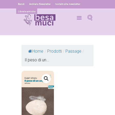
Bandi
Archivio Newsletter
Iscriviti alla newsletter
Librerie amiche
Home
/
Prodotti
/
Passage
/
Il peso di un...