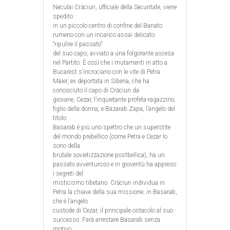
Neculai Crăciun, ufficiale della Securitate, viene
spedito
in un piccolo centro di confine del Banato
rumeno con un incarico assai delicato:
“ripulire il passato”
del suo capo, avviato a una folgorante ascesa
nel Partito. È così che i mutamenti in atto a
Bucarest s’incrociano con le vite di Petra
Maier, ex deportata in Siberia, che ha
conosciuto il capo di Crăciun da
giovane, Cezar, l’inquietante profeta-ragazzino,
figlio della donna, e Bazarab Zapa, l’angelo del
titolo.
Basarab è più uno spettro che un superstite
del mondo prebellico (come Petra e Cezar lo
sono della
brutale sovietizzazione postbellica), ha un
passato avventuroso e in gioventù ha appreso
i segreti del
misticismo tibetano. Crăciun individua in
Petra la chiave della sua missione; in Basarab,
che è l’angelo
custode di Cezar, il principale ostacolo al suo
successo. Farà arrestare Basarab senza
motivo.