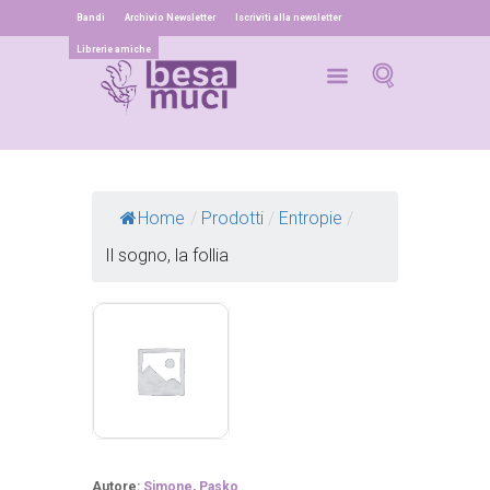
Bandi
Archivio Newsletter
Iscriviti alla newsletter
Librerie amiche
Home
/
Prodotti
/
Entropie
/
Il sogno, la follia
Autore:
Simone, Pasko