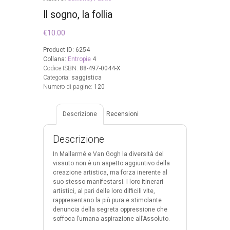
Il sogno, la follia
€
10.00
Product ID:
6254
Collana:
Entropie
4
Codice ISBN:
88-497-0044-X
Categoria:
saggistica
Numero di pagine:
120
Descrizione
Recensioni
Descrizione
In Mallarmé e Van Gogh la diversità del
vissuto non è un aspetto aggiuntivo della
creazione artistica, ma forza inerente al
suo stesso manifestarsi. I loro itinerari
artistici, al pari delle loro difficili vite,
rappresentano la più pura e stimolante
denuncia della segreta oppressione che
soffoca l’umana aspirazione all’Assoluto.