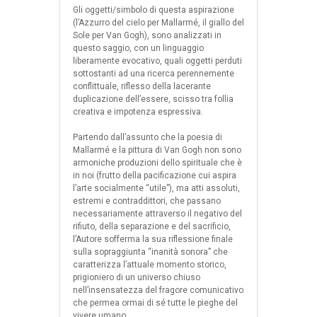
Gli oggetti/simbolo di questa aspirazione
(l’Azzurro del cielo per Mallarmé, il giallo del
Sole per Van Gogh), sono analizzati in
questo saggio, con un linguaggio
liberamente evocativo, quali oggetti perduti
sottostanti ad una ricerca perennemente
conflittuale, riflesso della lacerante
duplicazione dell’essere, scisso tra follia
creativa e impotenza espressiva.
Partendo dall’assunto che la poesia di
Mallarmé e la pittura di Van Gogh non sono
armoniche produzioni dello spirituale che è
in noi (frutto della pacificazione cui aspira
l’arte socialmente “utile”), ma atti assoluti,
estremi e contraddittori, che passano
necessariamente attraverso il negativo del
rifiuto, della separazione e del sacrificio,
l’Autore sofferma la sua riflessione finale
sulla sopraggiunta “inanità sonora” che
caratterizza l’attuale momento storico,
prigioniero di un universo chiuso
nell’insensatezza del fragore comunicativo
che permea ormai di sé tutte le pieghe del
vivere umano.