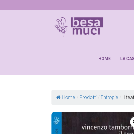
HOME
LA CA
Home
/
Prodotti
/
Entropie
/
Il tea