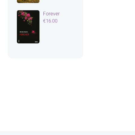
Forever
€
16.00