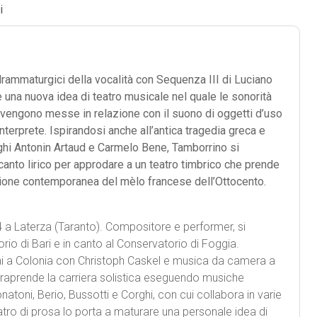
i
drammaturgici della vocalità con Sequenza III di Luciano
 una nuova idea di teatro musicale nel quale le sonorità
vengono messe in relazione con il suono di oggetti d’uso
nterprete. Ispirandosi anche all’antica tragedia greca e
rghi Antonin Artaud e Carmelo Bene, Tamborrino si
 canto lirico per approdare a un teatro timbrico che prende
sione contemporanea del mèlo francese dell’Ottocento.
 a Laterza (Taranto). Compositore e performer, si
rio di Bari e in canto al Conservatorio di Foggia.
i a Colonia con Christoph Caskel e musica da camera a
traprende la carriera solistica eseguendo musiche
atoni, Berio, Bussotti e Corghi, con cui collabora in varie
atro di prosa lo porta a maturare una personale idea di