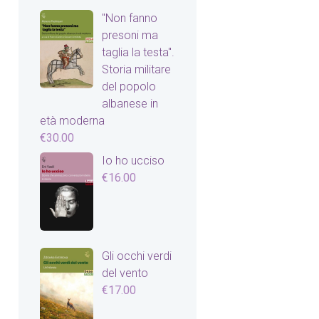
"Non fanno
presoni ma
taglia la testa".
Storia militare
del popolo
albanese in
età moderna
€
30.00
Io ho ucciso
€
16.00
Gli occhi verdi
del vento
€
17.00