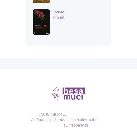
Forever
€
16.00
73048 Nardò (LE)
Via Duca degli Abruzzi,
Informativa sulla
13
trasparenza