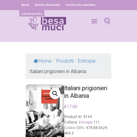
Bandi
Archivio Newsletter
Iscriviti alla newsletter
Librerie amiche
Home
/
Prodotti
/
Entropie
/
Italiani prigionieri in Albania
Italiani prigionieri
in Albania
€
17.00
Product ID:
8169
Collana:
Entropie
111
Codice ISBN:
978-88-3629-
405-3