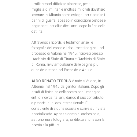
umiliante col dittatore albanese, per cui
migliaia di militari e moltissimi civili dovettero
lavorare in Albania come ostaggi per risarcire i
danni di guerra, spesso in condizioni pietose e
degradanti per oltre dieci anni dopo la fine delle
ostilità.
Attraverso i ricordi, le testimonianze, le
fotografie dell’epoca e i documenti originali del
processo di Valona nel 1945, ritrovati presso
l’Archivio di Stato di Tirana e l’Archivio di Stato
di Roma, riviviamo alcune delle pagine più
cupe della storia del Paese delle Aquile.
ALDO RENATO TERRUSI
è nato a Valona, in
Albania, nel 1945 da genitori italiani. Dopo gli
studi di fisica ha collaborato con i maggiori
enti di ricerca italiani, dando il suo contributo
a progetti di rilievo internazionale. È
consulente di alcune società e scrive su riviste
specializzate. Appassionato di archeologia,
astronomia e fotografia, si diletta anche con la
poesia e la pittura.