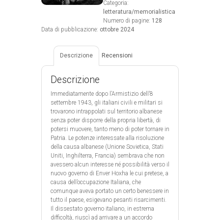
Categoria:
letteratura/memorialistica
Numero di pagine:
128
Data di pubblicazione:
ottobre 2024
Descrizione
Recensioni
Descrizione
Immediatamente dopo l’Armistizio dell’8
settembre 1943, gli italiani civili e militari si
trovarono intrappolati sul territorio albanese
senza poter disporre della propria libertà, di
potersi muovere, tanto meno di poter tornare in
Patria. Le potenze interessate alla risoluzione
della causa albanese (Unione Sovietica, Stati
Uniti, Inghilterra, Francia) sembrava che non
avessero alcun interesse né possibilità verso il
nuovo governo di Enver Hoxha le cui pretese, a
causa dell’occupazione Italiana, che
comunque aveva portato un certo benessere in
tutto il paese, esigevano pesanti risarcimenti.
Il dissestato governo italiano, in estrema
difficoltà, riuscì ad arrivare a un accordo