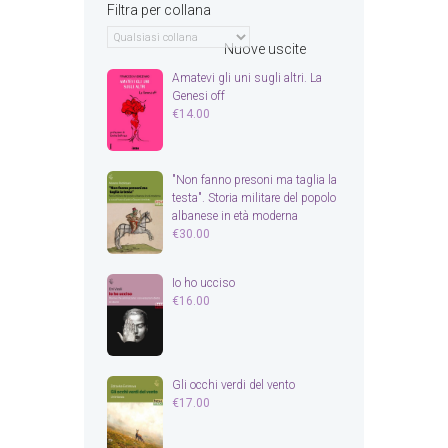
Filtra per collana
Nuove uscite
Amatevi gli uni sugli altri. La
Genesi off
€
14.00
"Non fanno presoni ma taglia la
testa". Storia militare del popolo
albanese in età moderna
€
30.00
Io ho ucciso
€
16.00
Gli occhi verdi del vento
€
17.00