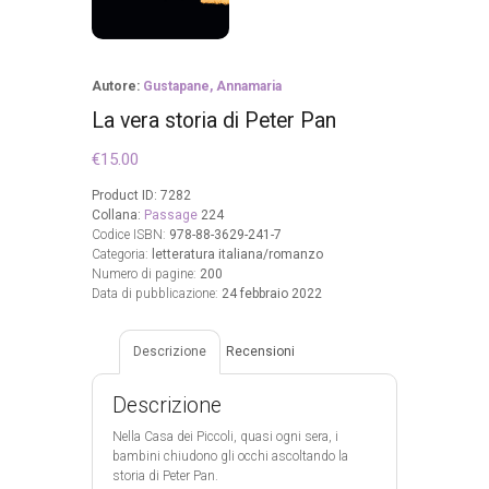
Autore:
Gustapane, Annamaria
La vera storia di Peter Pan
€
15.00
Product ID:
7282
Collana:
Passage
224
Codice ISBN:
978-88-3629-241-7
Categoria:
letteratura italiana/romanzo
Numero di pagine:
200
Data di pubblicazione:
24 febbraio 2022
Descrizione
Recensioni
Descrizione
Nella Casa dei Piccoli, quasi ogni sera, i
bambini chiudono gli occhi ascoltando la
storia di Peter Pan.