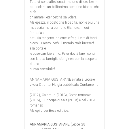
Tutti vi sono affezionati, ma uno di loro lo è in
particolare: un bellissimo bambino biondo che
si fa
chiamare Peter perché sa volare.
Malepezze, il posto che li ospita, non è più una
masseria ma la comune Elsinore, in cui
fantasia e
astuzia tengono insieme le fragili vite di tanti
piccoli. Presto, però, il mondo reale busserà
alla porta e
le cose cambieranno. Peter dovrà fare i conti
con la sua famiglia d’origine e con la scoperta
di una
nuova sensibilità…
ANNAMARIA GUSTAPANE è nata a Lecce e
vive a Otranto. Ha già pubblicato Cuntame nu
cuntu
(2012), Calamuri (2013), Come romanzo
(2015), Il Principe di Sale (2018) e nel 2019 il
romanzo
Malepilu per Besa editrice.
ANNAMARIA GUSTAPANE
(Lecce, 28