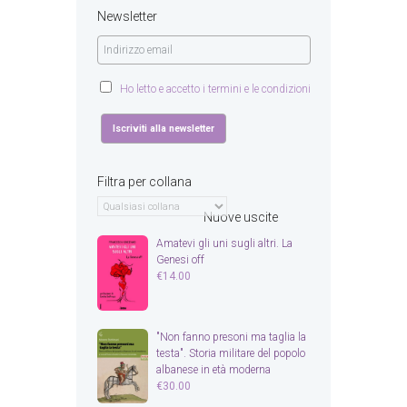
Newsletter
Ho letto e accetto i termini e le condizioni
Filtra per collana
Nuove uscite
Amatevi gli uni sugli altri. La
Genesi off
€
14.00
"Non fanno presoni ma taglia la
testa". Storia militare del popolo
albanese in età moderna
€
30.00