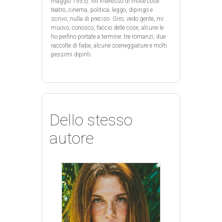
maggio 1953). Mi interesso di molte cose:
teatro, cinema, politica; leggo, dipingo e
scrivo, nulla di preciso. Giro, vedo gente, mi
muovo, conosco, faccio delle cose, alcune le
ho perfino portate a termine: tre romanzi, due
raccolte di fiabe, alcune sceneggiature e molti
pessimi dipinti.
Dello stesso
autore