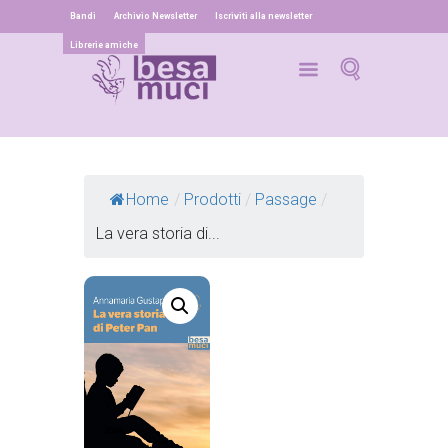
Bandi
Archivio Newsletter
Iscriviti alla newsletter
Librerie amiche
Home
/
Prodotti
/
Passage
/
La vera storia di...