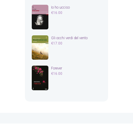
Io ho ucciso
€
16.00
Gli occhi verdi del vento
€
17.00
Forever
€
16.00