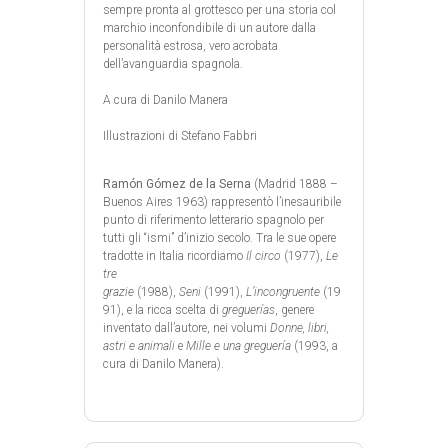
sempre pronta al grottesco per una storia col
marchio inconfondibile di un autore dalla
personalità estrosa, vero acrobata
dell’avanguardia spagnola.
A cura di Danilo Manera
Illustrazioni di Stefano Fabbri
Ramón Gómez de la Serna
(Madrid 1888 –
Buenos Aires 1963) rappresentò l’inesauribile
punto di riferimento letterario spagnolo per
tutti gli “ismi” d’inizio secolo. Tra le sue opere
tradotte in Italia ricordiamo
Il circo
(1977),
Le
tre
grazie
(1988),
Seni
(1991),
L’incongruente
(19
91), e la ricca scelta di
greguerías
, genere
inventato dall’autore, nei volumi
Donne, libri,
astri e animali
e
Mille e una greguería
(1993, a
cura di Danilo Manera).