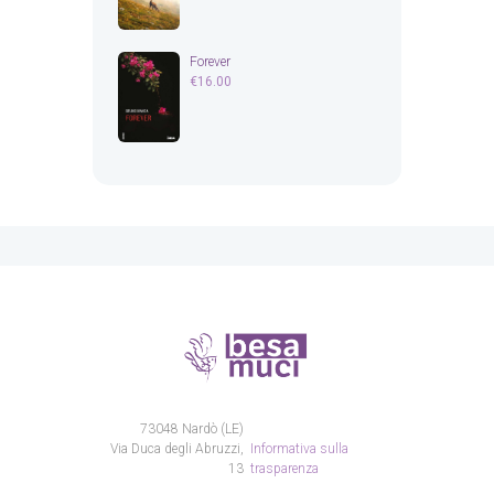
Forever
€
16.00
73048 Nardò (LE)
Via Duca degli Abruzzi,
Informativa sulla
13
trasparenza