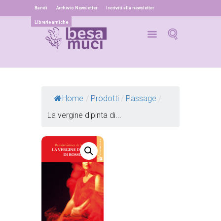
Bandi
Archivio Newsletter
Iscriviti alla newsletter
Librerie amiche
Home
/
Prodotti
/
Passage
/
La vergine dipinta di...