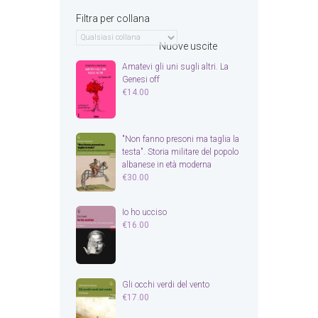
Filtra per collana
Nuove uscite
Amatevi gli uni sugli altri. La
Genesi off
€
14.00
"Non fanno presoni ma taglia la
testa". Storia militare del popolo
albanese in età moderna
€
30.00
Io ho ucciso
€
16.00
Gli occhi verdi del vento
€
17.00