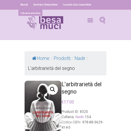
Bandi
Archivio Newsletter
Iscriviti alla newsletter
Librerie amiche
Home
/
Prodotti
/
Nadir
/
L’arbitrarietà del segno
L’arbitrarietà del
segno
€
17.00
Product ID:
8325
Collana:
Nadir
154
Codice ISBN:
978-88-3629-
414-5