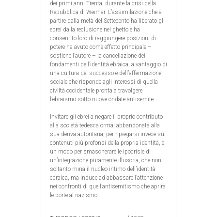
dei primi anni Trenta, durante la crisi della
Repubblica di Weimar. L’assimilazione che a
partire dalla metà del Settecento ha liberato gli
ebrei dalla reclusione nel ghetto e ha
consentito loro di raggiungere posizioni di
potere ha avuto come effetto principale –
sostiene l’autore – la cancellazione dei
fondamenti dell’identità ebraica, a vantaggio di
una cultura del successo e dell’affermazione
sociale che risponde agli interessi di quella
civiltà occidentale pronta a travolgere
l’ebraismo sotto nuove ondate antisemite.
Invitare gli ebrei a negare il proprio contributo
alla società tedesca ormai abbandonata alla
sua deriva autoritaria, per ripiegarsi invece sui
contenuti più profondi della propria identità, è
un modo per smascherare le ipocrisie di
un’integrazione puramente illusoria, che non
soltanto mina il nucleo intimo dell’identità
ebraica, ma induce ad abbassare l’attenzione
nei confronti di quell’antisemitismo che aprirà
le porte al nazismo.