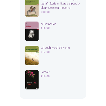
testa". Storia militare del popolo
albanese in età moderna
€
30.00
Io ho ucciso
€
16.00
Gli occhi verdi del vento
€
17.00
Forever
€
16.00