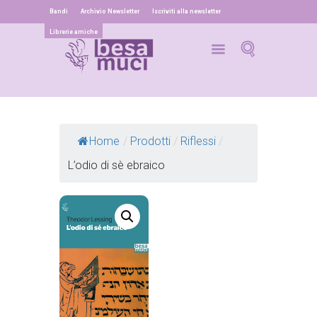
Bandi
Archivio Newsletter
Iscriviti alla newsletter
Librerie amiche
Home
/
Prodotti
/
Riflessi
/
L’odio di sè ebraico