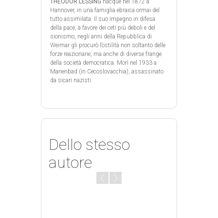
THEODOR LESSING
nacque nel 1872 a
Hannover, in una famiglia ebraica ormai del
tutto assimilata. Il suo impegno in difesa
della pace, a favore dei ceti più deboli e del
sionismo, negli anni della Repubblica di
Weimar gli procurò l’ostilità non soltanto delle
forze reazionarie, ma anche di diverse frange
della società democratica. Morì nel 1933 a
Marienbad (in Cecoslovacchia), assassinato
da sicari nazisti.
Dello stesso
autore