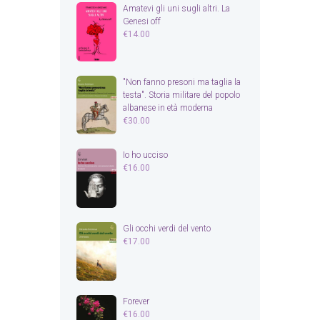
Amatevi gli uni sugli altri. La
Genesi off
€
14.00
"Non fanno presoni ma taglia la
testa". Storia militare del popolo
albanese in età moderna
€
30.00
Io ho ucciso
€
16.00
Gli occhi verdi del vento
€
17.00
Forever
€
16.00