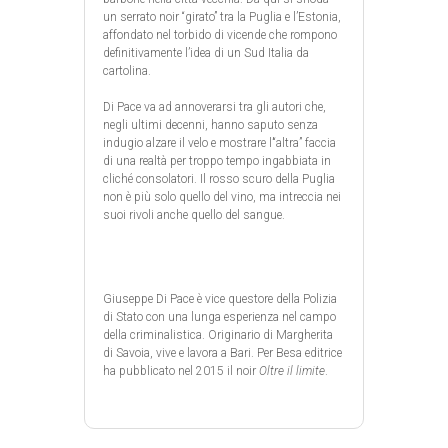
un serrato noir “girato” tra la Puglia e l’Estonia,
affondato nel torbido di vicende che rompono
definitivamente l’idea di un Sud Italia da
cartolina.
Di Pace va ad annoverarsi tra gli autori che,
negli ultimi decenni, hanno saputo senza
indugio alzare il velo e mostrare l’“altra” faccia
di una realtà per troppo tempo ingabbiata in
cliché consolatori. Il rosso scuro della Puglia
non è più solo quello del vino, ma intreccia nei
suoi rivoli anche quello del sangue.
Giuseppe Di Pace è vice questore della Polizia
di Stato con una lunga esperienza nel campo
della criminalistica. Originario di Margherita
di Savoia, vive e lavora a Bari. Per Besa editrice
ha pubblicato nel 2015 il noir
Oltre il limite
.