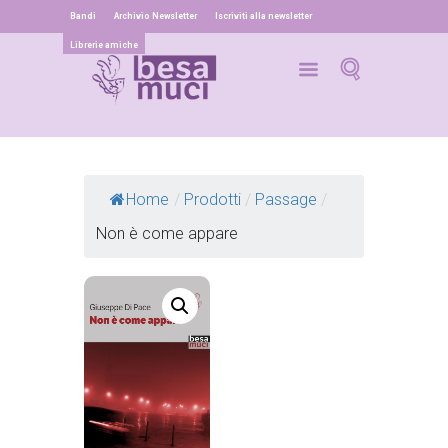
Bandi
Archivio Newsletter
Iscriviti alla newsletter
Librerie amiche
Home
/
Prodotti
/
Passage
/
Non è come appare