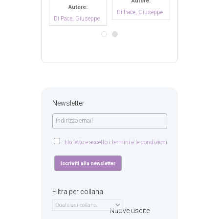
Autore:
Autore:
Autore:
Autore:
Pace, Giuseppe
Di Pace, Giuseppe
Di Pace, Giuseppe
Di Pace, Giuse
Newsletter
Ho letto e accetto i termini e le condizioni
Filtra per collana
Nuove uscite