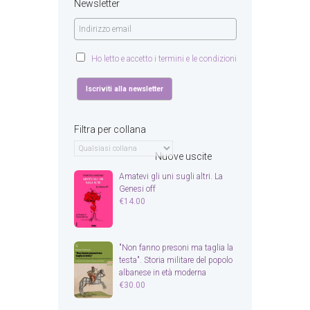
Newsletter
Ho letto e accetto i termini e le condizioni
Filtra per collana
Nuove uscite
Amatevi gli uni sugli altri. La
Genesi off
€
14.00
"Non fanno presoni ma taglia la
testa". Storia militare del popolo
albanese in età moderna
€
30.00