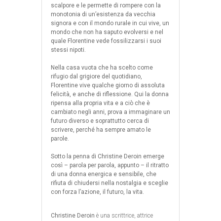
scalpore e le permette di rompere con la
monotonia di un’esistenza da vecchia
signora e con il mondo rurale in cui vive, un
mondo che non ha saputo evolversi e nel
quale Florentine vede fossilizzarsi i suoi
stessi nipoti.
Nella casa vuota che ha scelto come
rifugio dal grigiore del quotidiano,
Florentine vive qualche giorno di assoluta
felicità, e anche di riflessione. Qui la donna
ripensa alla propria vita e a ciò che è
cambiato negli anni, prova a immaginare un
futuro diverso e soprattutto cerca di
scrivere, perché ha sempre amato le
parole.
Sotto la penna di Christine Deroin emerge
così – parola per parola, appunto – il ritratto
di una donna energica e sensibile, che
rifiuta di chiudersi nella nostalgia e sceglie
con forza l’azione, il futuro, la vita.
Christine Deroin
è una scrittrice, attrice