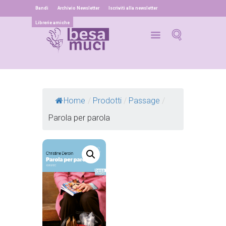
Bandi
Archivio Newsletter
Iscriviti alla newsletter
Librerie amiche
Home
/
Prodotti
/
Passage
/
Parola per parola