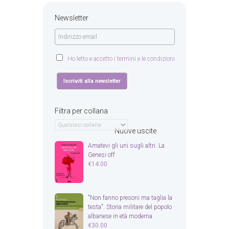
Newsletter
Ho letto e accetto i termini e le condizioni
Filtra per collana
Nuove uscite
Amatevi gli uni sugli altri. La
Genesi off
€
14.00
"Non fanno presoni ma taglia la
testa". Storia militare del popolo
albanese in età moderna
€
30.00