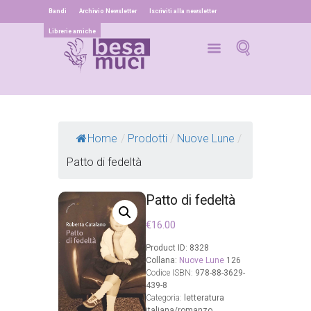
Bandi
Archivio Newsletter
Iscriviti alla newsletter
Librerie amiche
Home
/
Prodotti
/
Nuove Lune
/
Patto di fedeltà
Patto di fedeltà
€
16.00
Product ID:
8328
Collana:
Nuove Lune
126
Codice ISBN:
978-88-3629-
439-8
Categoria:
letteratura
italiana/romanzo