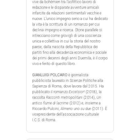
vive da bohémien tra l’asfittico lavoro di
redazione e le disparate avventure amicali
infarcite da relazioni sentimentali vecchie e
nuove. L’unico impegno serio a cui ha dedicato
la vita è la scrittura di un romanzo per cui
declina impegno e ricerca. Storie parallele si
intrecciano come grovigli di una coscienza
unica e collettiva in cui la storia del nostro
paese, dalla nascita della Repubblica dei
partiti fino alla decadenza economica e sociale
dei primi decenni degli anni Duemila, è il corpo
vivo e ferito di questo libro.
GIANLUIGI POLCARO
è giornalista
pubblicista laureato in Scienze Politiche alla
Sapienza di Roma, dove lavora dal 2015. Ha
pubblicato il romanzo
Excelsior!
(2018), la
raccolta
Racconti metropolitani
(2014),
Un
antico fiume di lacrime
(2012) e, insieme a
Riccardo Pulcini,
Almeno uno su due
(2011). È
vicepresidente dell’associazione culturale
I.C.S. di Roma.