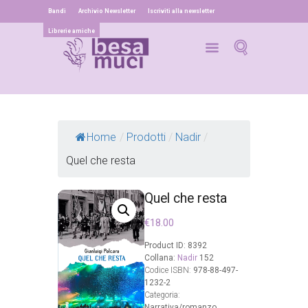
Bandi
Archivio Newsletter
Iscriviti alla newsletter
Librerie amiche
Home
/
Prodotti
/
Nadir
/
Quel che resta
Quel che resta
€
18.00
Product ID:
8392
Collana:
Nadir
152
Codice ISBN:
978-88-497-
1232-2
Categoria:
Narrativa/romanzo