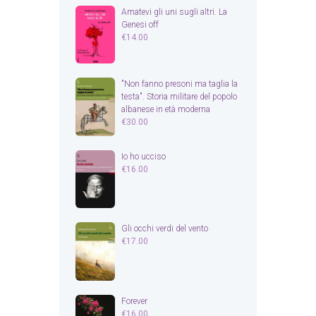
Amatevi gli uni sugli altri. La
Genesi off
€
14.00
"Non fanno presoni ma taglia la
testa". Storia militare del popolo
albanese in età moderna
€
30.00
Io ho ucciso
€
16.00
Gli occhi verdi del vento
€
17.00
Forever
€
16.00