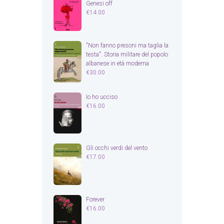
Genesi off
€
14.00
"Non fanno presoni ma taglia la
testa". Storia militare del popolo
albanese in età moderna
€
30.00
Io ho ucciso
€
16.00
Gli occhi verdi del vento
€
17.00
Forever
€
16.00