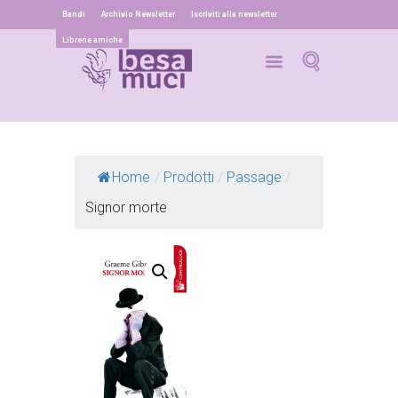
Bandi
Archivio Newsletter
Iscriviti alla newsletter
Librerie amiche
Home
/
Prodotti
/
Passage
/
Signor morte