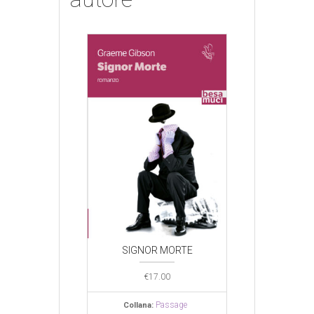
OR MORTE
SIGNOR MORTE
SIGNOR 
€
17.00
€
17.00
€
17.0
Passage
Passage
Pa
na:
Collana:
Collana: