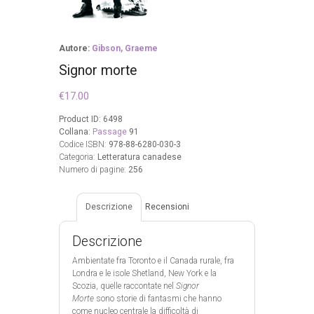
Autore:
Gibson, Graeme
Signor morte
€
17.00
Product ID:
6498
Collana:
Passage
91
Codice ISBN:
978-88-6280-030-3
Categoria:
Letteratura canadese
Numero di pagine:
256
Descrizione
Recensioni
Descrizione
Ambientate fra Toronto e il Canada rurale, fra
Londra e le isole Shetland, New York e la
Scozia, quelle raccontate nel
Signor
Morte
sono storie di fantasmi che hanno
come nucleo centrale la difficoltà di