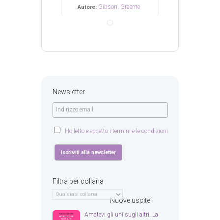
ibson, Graeme
Gibson, Graeme
Gibson
Autore:
Autore:
Newsletter
Ho letto e accetto i termini e le condizioni
Filtra per collana
Nuove uscite
Amatevi gli uni sugli altri. La