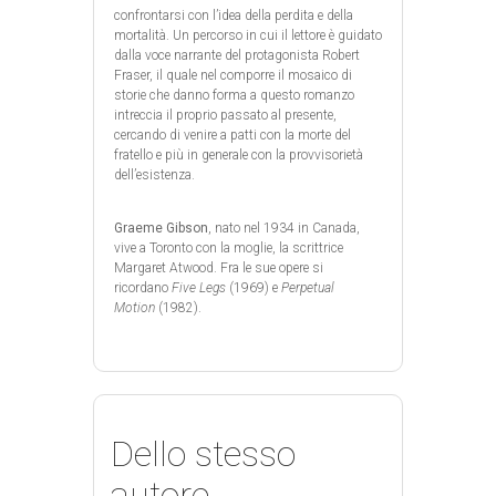
confrontarsi con l’idea della perdita e della
mortalità. Un percorso in cui il lettore è guidato
dalla voce narrante del protagonista Robert
Fraser, il quale nel comporre il mosaico di
storie che danno forma a questo romanzo
intreccia il proprio passato al presente,
cercando di venire a patti con la morte del
fratello e più in generale con la provvisorietà
dell’esistenza.
Graeme Gibson
, nato nel 1934 in Canada,
vive a Toronto con la moglie, la scrittrice
Margaret Atwood. Fra le sue opere si
ricordano
Five Legs
(1969) e
Perpetual
Motion
(1982).
Dello stesso
autore