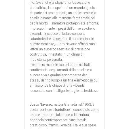
morte
è anche la storia di un’ossessione
distruttrice, la scoperta di un mondo ignoto
da parte dei protagonisti, un adolescente e la
sorella dinanzi alla memoria fantasmale del
padre morto. Il narratore protagonista smonta,
implacabilmente, i pezzi dell’universo che lo
circonda, incapace di lottare contro la
catastrofe che ha segnato il suo destino. In
questo romanzo, Justo Navarro offre ai suoi
lettori un superbo esercizio di precisione
costruttiva, innestato in un clima di
inquietante perversità.
Il recupero metonimico del padre nei tratti
caratteristici degli amanti della sorella e la
successiva e graduale scomparsa degli
stessi, danno luogo a un finale ermetico in cui
si nasconde la chiave di una vicenda
raccontata con intelligente, tagliente freddezza.
Justo Navarro
, nato a
Granada nel 1953, è
poeta, scrittore e traduttore, riconosciuto come
uno dei massimi talenti della letteratura
spagnola contemporanea, vincitore del
prestigioso Premio Herralde. Fra le sue opere