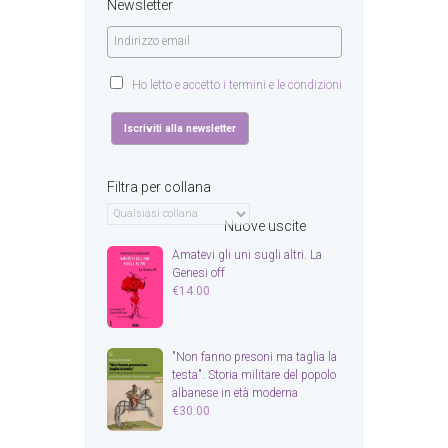
Newsletter
Ho letto e accetto i termini e le condizioni
Filtra per collana
Nuove uscite
Amatevi gli uni sugli altri. La
Genesi off
€
14.00
"Non fanno presoni ma taglia la
testa". Storia militare del popolo
albanese in età moderna
€
30.00