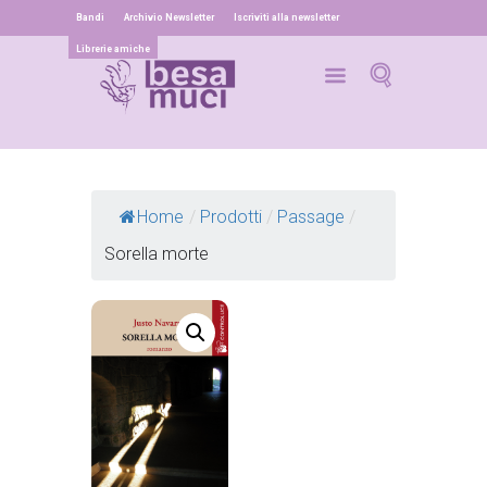
Bandi
Archivio Newsletter
Iscriviti alla newsletter
Librerie amiche
Home
/
Prodotti
/
Passage
/
Sorella morte