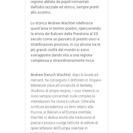
regione abitata da popoli tormentati
dall’odio razziale ed etnico, sempre pronti
allo scontro.
Lo storico Andrew Wachtel ridefinisce
quest’area in termini positivi, ripercorrendo
la storia dei Balcani dalla Preistoria al XX
secolo come un passato di prestiti unici e
stratificazioni preziose, in cui alcune tra le
più grandi civiltà del mondo si sono
sovrapposte dando vita a una regione
complessa e straordinariamente ricca.
Andrew Baruch Wachtel
, dopo la laurea ad
Harvard, ha conseguito il dottorato in lingue e
letterature slave all’Università di Berkeley.
Studioso di ampio respiro, i suoi interessi si
sono sempre concentrati sulle complesse
interrelazioni fra storia e cultura. Oltre alla
scrittura accademica su temi relativi alla
Russia, ai Balcani e all’Europa orientale,
Wachtel si dedica anche alla traduzione di
poesia e prosa e svolge l’attività di editore di
opere letterarie dell’Europa orientale in