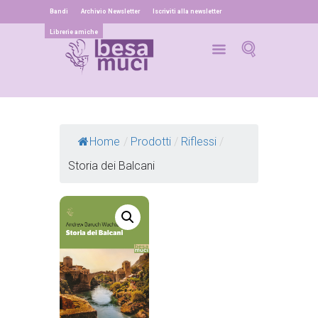
Bandi
Archivio Newsletter
Iscriviti alla newsletter
Librerie amiche
Home
/
Prodotti
/
Riflessi
/
Storia dei Balcani