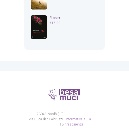
Forever
€
16.00
73048 Nardò (LE)
Via Duca degli Abruzzi,
Informativa sulla
13
trasparenza