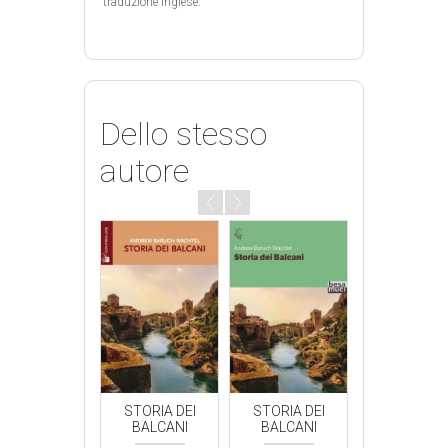
traduzione inglese.
Dello stesso
autore
STORIA DEI
BALCANI
€
20.00
Riflessi
llana:
Autore:
chtel, Andrew
STORIA DEI
STORIA DEI
STORIA DE
Baruch
BALCANI
BALCANI
BALCANI