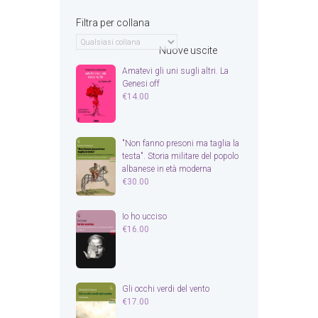
Filtra per collana
Nuove uscite
Amatevi gli uni sugli altri. La
Genesi off
€
14.00
"Non fanno presoni ma taglia la
testa". Storia militare del popolo
albanese in età moderna
€
30.00
Io ho ucciso
€
16.00
Gli occhi verdi del vento
€
17.00