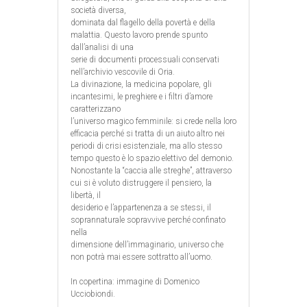
società diversa,
dominata dal flagello della povertà e della
malattia. Questo lavoro prende spunto
dall’analisi di una
serie di documenti processuali conservati
nell’archivio vescovile di Oria.
La divinazione, la medicina popolare, gli
incantesimi, le preghiere e i filtri d’amore
caratterizzano
l’universo magico femminile: si crede nella loro
efficacia perché si tratta di un aiuto altro nei
periodi di crisi esistenziale, ma allo stesso
tempo questo è lo spazio elettivo del demonio.
Nonostante la “caccia alle streghe”, attraverso
cui si è voluto distruggere il pensiero, la
libertà, il
desiderio e l’appartenenza a se stessi, il
soprannaturale sopravvive perché confinato
nella
dimensione dell’immaginario, universo che
non potrà mai essere sottratto all’uomo.
In copertina: immagine di Domenico
Ucciobiondi.