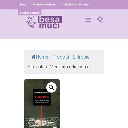
Bandi
Archivio Newsletter
Iscriviti alla newsletter
Librerie amiche
Home
/
Prodotti
/
Entropie
/
Stregatura Mentalità religiosa e...