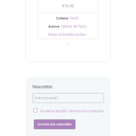
€
15.00
€
15.00
€
15.0
Nadir
Nadir
N
ana:
Collana:
Collana:
ebora de Fazio
Debora de Fazio
Debora
Autore:
Autore:
onietta Epifani
Maria Antonietta Epifani
Maria Antoniett
Newsletter
Ho letto e accetto i termini e le condizioni