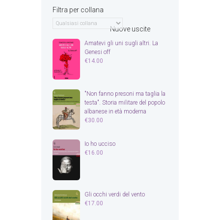
Filtra per collana
Nuove uscite
Amatevi gli uni sugli altri. La
Genesi off
€
14.00
"Non fanno presoni ma taglia la
testa". Storia militare del popolo
albanese in età moderna
€
30.00
Io ho ucciso
€
16.00
Gli occhi verdi del vento
€
17.00