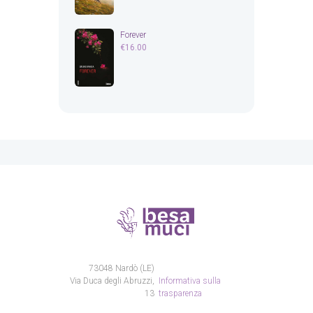
Forever
€
16.00
73048 Nardò (LE)
Via Duca degli Abruzzi,
Informativa sulla
13
trasparenza