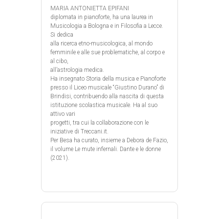
MARIA ANTONIETTA EPIFANI
diplomata in pianoforte, ha una laurea in
Musicologia a Bologna e in Filosofia a Lecce.
Si dedica
alla ricerca etno-musicologica, al mondo
femminile e alle sue problematiche, al corpo e
al cibo,
all’astrologia medica.
Ha insegnato Storia della musica e Pianoforte
presso il Liceo musicale “Giustino Durano” di
Brindisi, contribuendo alla nascita di questa
istituzione scolastica musicale. Ha al suo
attivo vari
progetti, tra cui la collaborazione con le
iniziative di Treccani.it.
Per Besa ha curato, insieme a Debora de Fazio,
il volume Le mute infernali. Dante e le donne
(2021).