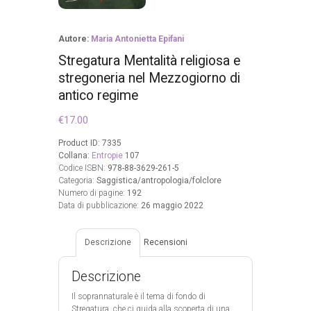
Autore:
Maria Antonietta Epifani
Stregatura Mentalità religiosa e
stregoneria nel Mezzogiorno di
antico regime
€
17.00
Product ID:
7335
Collana:
Entropie
107
Codice ISBN:
978-88-3629-261-5
Categoria:
Saggistica/antropologia/folclore
Numero di pagine:
192
Data di pubblicazione:
26 maggio 2022
Descrizione
Recensioni
Descrizione
Il soprannaturale è il tema di fondo di
Stregatura, che ci guida alla scoperta di una