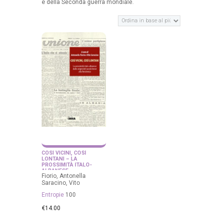
e della Seconda guerra mondiale.
COSÌ VICINI, COSÌ
LONTANI – LA
PROSSIMITÀ ITALO-
ALBANESE
Fiorio, Antonella
Saracino, Vito
Entropie
100
€
14.00