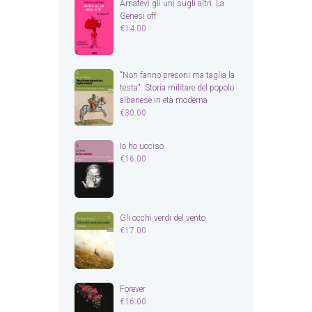
Amatevi gli uni sugli altri. La
Genesi off
€
14.00
"Non fanno presoni ma taglia la
testa". Storia militare del popolo
albanese in età moderna
€
30.00
Io ho ucciso
€
16.00
Gli occhi verdi del vento
€
17.00
Forever
€
16.00