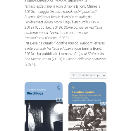
e rappresentazione. Percorsi attraverso la
fantascienza italiana
(con Simone Brioni, Mimesis,
2020); il saggio
Un autre monde est-il possible?
Science fiction et bande dessinée en Italie, de
l’enlèvement d’Aldo Moro jusqu’à aujourd’hui
(1978-
2018) (Quodlibet, 2019);
Storie condivise nell’Italia
contemporanea. Narrazioni e performance
transculturali
(Carocci, 2022).
Per Besa ha curato
Il confine liquido. Rapporti letterari
e interculturali fra Italia e Albania
(con Emma Bond,
2023) e ha pubblicato i romanzi
Colpo di Stato nella
San Marino rossa
(2018) e
Il diario delle mie sparizioni
(2024).