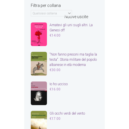
Filtra per collana
Nuove uscite
Amatevi gli uni sugli altri. La
Genesi off
€
14.00
"Non fanno presoni ma taglia la
testa". Storia militare del popolo
albanese in età moderna
€
30.00
Io ho ucciso
€
16.00
Gli occhi verdi del vento
€
17.00