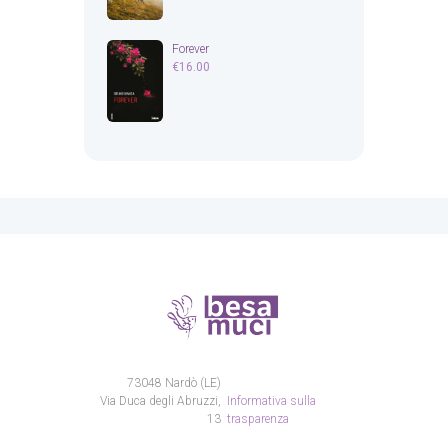
Forever
€
16.00
73048 Nardò (LE)
Via Duca degli Abruzzi,
Informativa sulla
13
trasparenza