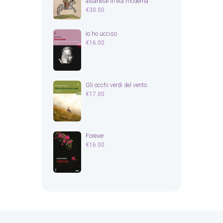
albanese in età moderna
€
30.00
Io ho ucciso
€
16.00
Gli occhi verdi del vento
€
17.00
Forever
€
16.00