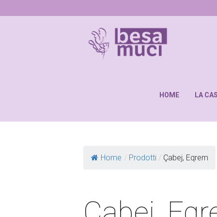
HOME
LA CA
Home
/
Prodotti
/
Çabej, Eqrem
Çabej, Eq