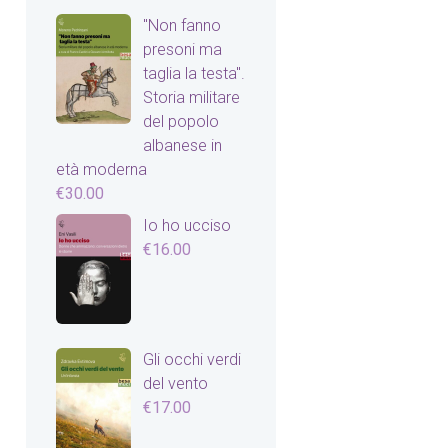
"Non fanno
presoni ma
taglia la testa".
Storia militare
del popolo
albanese in
età moderna
€
30.00
Io ho ucciso
€
16.00
Gli occhi verdi
del vento
€
17.00