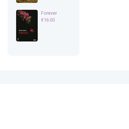
Forever
€
16.00