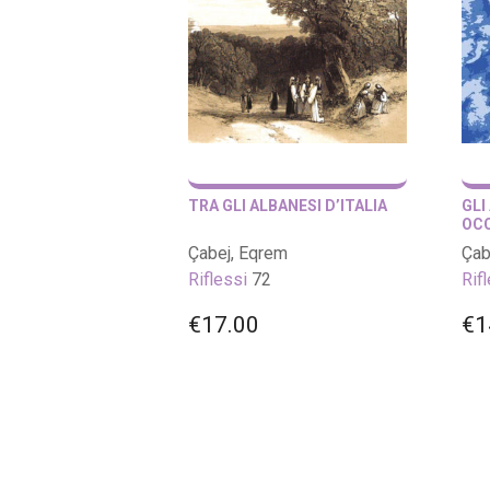
TRA GLI ALBANESI D’ITALIA
GLI
OCC
Çabej, Eqrem
Çab
Riflessi
72
Rif
€
17.00
€
1