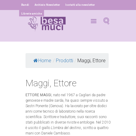
Bandi
Archivio Newsletter
Iscriviti alla newsletter
Librerie amiche
Home
/
Prodotti
/
Maggi, Ettore
Maggi, Ettore
ETTORE M
AGGI
, nato nel 1967 a Cagliari da padre
genovese e madre sarda, ha quasi sempre vissuto a
Sestri Ponente (Genova). Ha lavorato per oltre dodici
anni come tecnico di laboratorio nella ricerca
scientifica. Scrittore e traduttore, suoi racconti sono
stati pubblicati in diverse riviste e antologie. Nel 2010
è uscito il giallo
L’ombra del destino
, scritto a quattro
mani con Daniele Cambiaso.