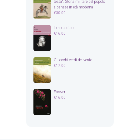
testa". Storia militare del popolo
albanese in età moderna
€
30.00
Io ho ucciso
€
16.00
Gli occhi verdi del vento
€
17.00
Forever
€
16.00