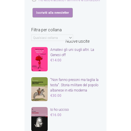
Ho letto e accetto i termini e le condizioni
Filtra per collana
Nuove uscite
Amatevi gli uni sugli altri. La
Genesi off
€
14.00
"Non fanno presoni ma taglia la
testa". Storia militare del popolo
albanese in età moderna
€
30.00
Io ho ucciso
€
16.00