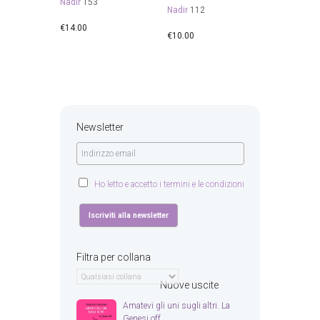
Nadir
153
Nadir
112
€
14.00
€
10.00
Newsletter
Ho letto e accetto i termini e le condizioni
Filtra per collana
Nuove uscite
Amatevi gli uni sugli altri. La
Genesi off