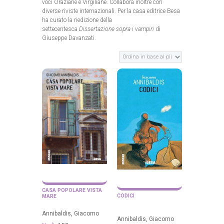
voci Oraziane e Virgiliane. Collabora inoltre con
diverse riviste internazionali. Per la casa editrice Besa
ha curato la riedizione della
settecentesca
Dissertazione sopra i vampiri
di
Giuseppe Davanzati.
CASA POPOLARE VISTA
CODICI
MARE
Annibaldis, Giacomo
Annibaldis, Giacomo