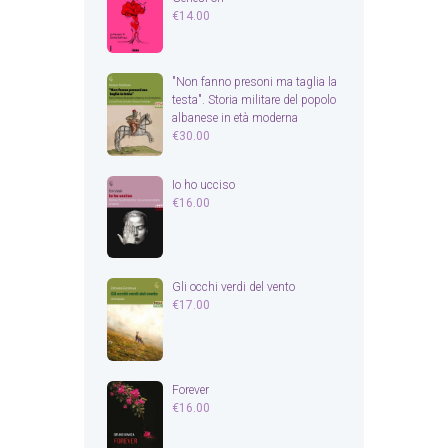
€
14.00
"Non fanno presoni ma taglia la
testa". Storia militare del popolo
albanese in età moderna
€
30.00
Io ho ucciso
€
16.00
Gli occhi verdi del vento
€
17.00
Forever
€
16.00