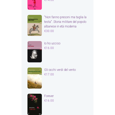
€
14.00
"Non fanno presoni ma taglia la
testa". Storia militare del popolo
albanese in età moderna
€
30.00
Io ho ucciso
€
16.00
Gli occhi verdi del vento
€
17.00
Forever
€
16.00