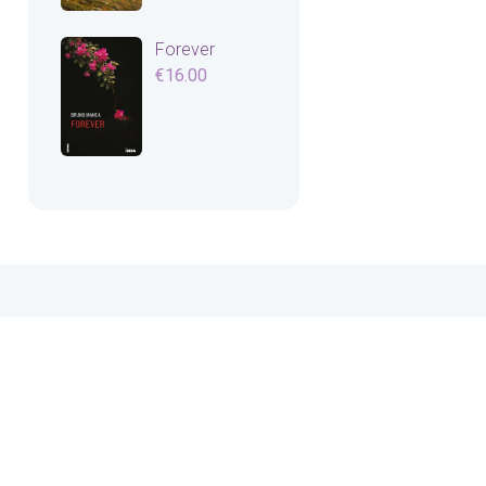
Forever
€
16.00