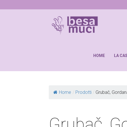
HOME
LA CA
Home
/
Prodotti
/
Grubač, Gordan
Grubač, G