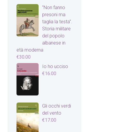
"Non fanno
presoni ma
taglia la testa".
Storia militare
del popolo
albanese in
età moderna
€
30.00
Io ho ucciso
€
16.00
Gli occhi verdi
del vento
€
17.00