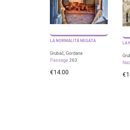
LA NORMALITÀ NEGATA
LA 
Grubač, Gordana
Gru
Passage
263
Nad
€
14.00
€
1