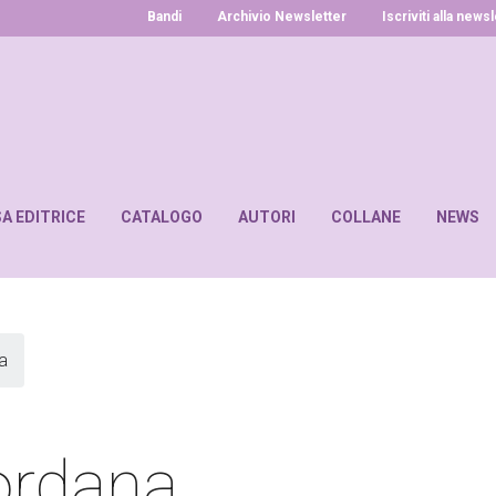
Bandi
Archivio Newsletter
Iscriviti alla news
SA EDITRICE
CATALOGO
AUTORI
COLLANE
NEWS
a
ordana