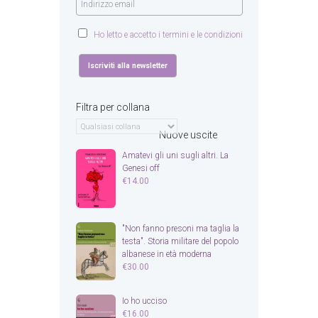
Ho letto e accetto i termini e le condizioni
Filtra per collana
Nuove uscite
Amatevi gli uni sugli altri. La
Genesi off
€
14.00
"Non fanno presoni ma taglia la
testa". Storia militare del popolo
albanese in età moderna
€
30.00
Io ho ucciso
€
16.00