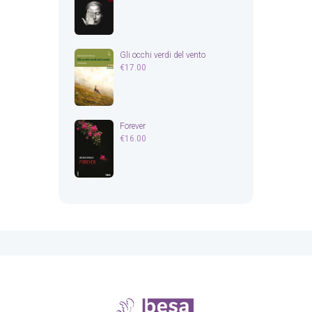
Gli occhi verdi del vento
€
17.00
Forever
€
16.00