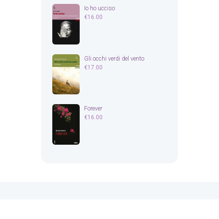
Io ho ucciso
€
16.00
Gli occhi verdi del vento
€
17.00
Forever
€
16.00