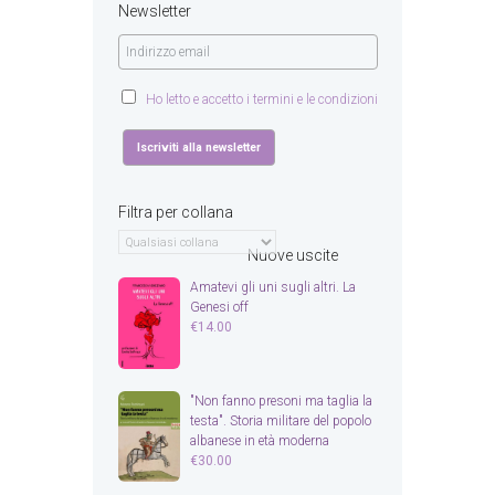
Newsletter
Ho letto e accetto i termini e le condizioni
Filtra per collana
Nuove uscite
Amatevi gli uni sugli altri. La
Genesi off
€
14.00
"Non fanno presoni ma taglia la
testa". Storia militare del popolo
albanese in età moderna
€
30.00