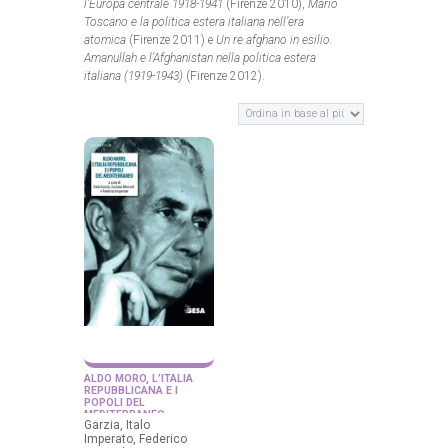
l’Europa centrale 1918-1941
(Firenze 2010),
Mario
Toscano e la politica estera italiana nell’era
atomica
(Firenze 2011) e
Un re afghano in esilio.
Amanullah e l’Afghanistan nella politica estera
italiana
(1919-1943)
(Firenze 2012).
ALDO MORO, L’ITALIA
REPUBBLICANA E I
POPOLI DEL
MEDITERRANEO
Garzia, Italo
Imperato, Federico