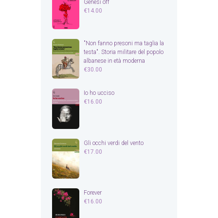
Genesi off
€
14.00
"Non fanno presoni ma taglia la
testa". Storia militare del popolo
albanese in età moderna
€
30.00
Io ho ucciso
€
16.00
Gli occhi verdi del vento
€
17.00
Forever
€
16.00