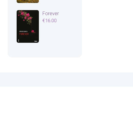
Forever
€
16.00