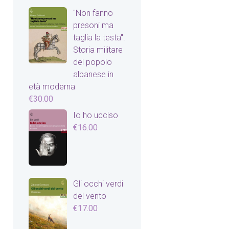
"Non fanno
presoni ma
taglia la testa".
Storia militare
del popolo
albanese in
età moderna
€
30.00
Io ho ucciso
€
16.00
Gli occhi verdi
del vento
€
17.00