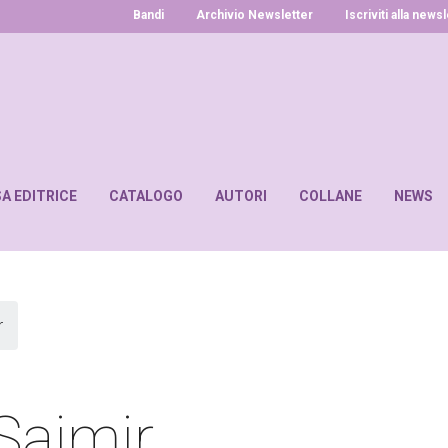
Bandi
Archivio Newsletter
Iscriviti alla news
SA EDITRICE
CATALOGO
AUTORI
COLLANE
NEWS
r
Saimir