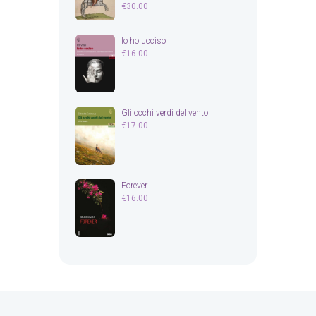
€
30.00
Io ho ucciso
€
16.00
Gli occhi verdi del vento
€
17.00
Forever
€
16.00