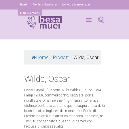
Bandi
Archivio Newsletter
Iscriviti alla newsletter
Librerie amiche
Home
/
Prodotti
/
Wilde, Oscar
Wilde, Oscar
Oscar Fingal O’Flahertie Wills Wilde (Dublino 1854 –
Parigi 1900), commediografo, saggista, poeta,
novellista e romanziere nell’Inghilterra vittoriana, si
distinse per la sua costante quanto aspra critica della
buona società inglese e del moralismo. Punto di
riferimento della vita artistico-mondana londinese, nel
1895 fu condannato a due anni di carcere con
l’accusa di omosessualità.