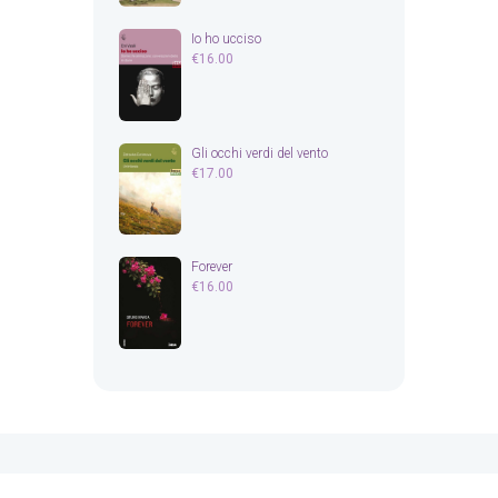
Io ho ucciso
€
16.00
Gli occhi verdi del vento
€
17.00
Forever
€
16.00