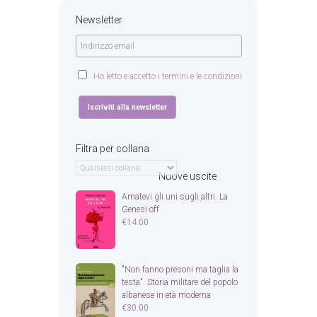
Newsletter
Ho letto e accetto i termini e le condizioni
Filtra per collana
Nuove uscite
Amatevi gli uni sugli altri. La
Genesi off
€
14.00
"Non fanno presoni ma taglia la
testa". Storia militare del popolo
albanese in età moderna
€
30.00