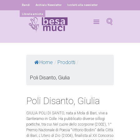
Bandi
Archivio Newsletter
Iscriviti alla newsletter
Librerie amiche
Home
/
Prodotti
/
Poli Disanto, Giulia
Poli Disanto, Giulia
GIULIA POLI DI SANTO, nata a Mola di Bari, vive a
Santeramo in Colle. Ha pubblicato diverse sillogi
poetiche, tra cui
Nel cuore dello scorpione
(2002), 1°
Premio Nazionale di Poesia “Vittorio Bodini” della Città
di Bari;
L’Utero di Dio
(2004), finalista al XX Concorso