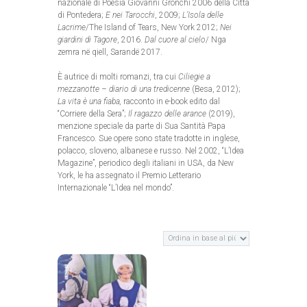
nazionale di Poesia Giovanni Gronchi 2006 della Città
di Pontedera;
E nei Tarocchi
, 2009;
L’Isola delle
Lacrime
/The Island of Tears, New York 2012;
Nei
giardini di Tagore
, 2016.
Dal cuore al cielo
/ Nga
zemra në qiell, Sarandë 2017.
È autrice di molti romanzi, tra cui
Ciliegie a
mezzanotte – diario di una tredicenne
(Besa, 2012);
La vita è una fiaba,
racconto in e-book edito dal
“Corriere della Sera”;
Il ragazzo delle arance
(2019),
menzione speciale da parte di Sua Santità Papa
Francesco. Sue opere sono state tradotte in inglese,
polacco, sloveno, albanese e russo. Nel 2002, “L’Idea
Magazine”, periodico degli italiani in USA, da New
York, le ha assegnato il Premio Letterario
Internazionale “L’Idea nel mondo”.