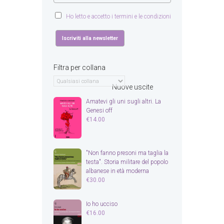
Ho letto e accetto i termini e le condizioni
Filtra per collana
Nuove uscite
Amatevi gli uni sugli altri. La
Genesi off
€
14.00
"Non fanno presoni ma taglia la
testa". Storia militare del popolo
albanese in età moderna
€
30.00
Io ho ucciso
€
16.00