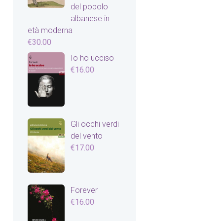
del popolo
albanese in
età moderna
€
30.00
Io ho ucciso
€
16.00
Gli occhi verdi
del vento
€
17.00
Forever
€
16.00