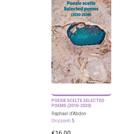
POESIE SCELTE SELECTED
POEMS (2010-2020)
Raphael d’Abdon
Orizzonti
5
€
16.00