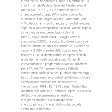
in vari festival nazionali ed europei. Ha diretto per 13
anni il rinomato Festival
Suoni dal Mediterraneo,
di
Andria.
Dal 1995 al 2000 è stato violinista e
arrangiatore nel gruppo
Officina Zoè
, con cui
ha
suonato nel film
Sangue vivo
di E. Winspeare. Con
il
Trio Radici
ha inciso il brano
La rotta/Mediterranea
,
apparso in varie compilation nazionali. Autore, regista
e interprete delle rappresentazioni
Venti di
pace
(2006)
e
Stupor Mundi, il viaggio verso la
conoscenza
(2007), ha scritto la colonna sonora del
film documentario francese
Latrodectus, qui mord en
cachette
(2009). A partire dallo stesso anno ha
ricoperto i ruoli di direttore artistico e presidente di
giuria dei memoriali dedicati a Luigi Stìfani. È
intervenuto in vari programmi televisivi e radiofonici
per la RAI e la TV francese. Alterna all’attività
concertistica quella didattica, pubblicando vari saggi,
tra cui:
Suggerimenti e contributi dell’etnomusicologia
all’educazione musicale per una prospettiva
interculturale
(1998)
.
Dal 1993 dirige il Centro Studi
Didattica della Musica e Tradizioni Popolari
Il Giardino
dei Suoni
in cui sperimenta un metodo di
insegnamento che prevede un approccio
interdisciplinare privilegiando lo sviluppo della
creatività e dell’orecchio.