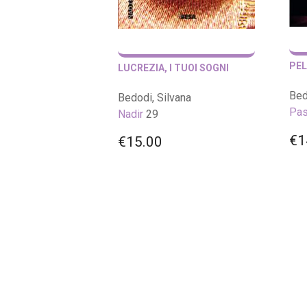
PEL
LUCREZIA, I TUOI SOGNI
Bed
Bedodi, Silvana
Pa
Nadir
29
€
1
€
15.00