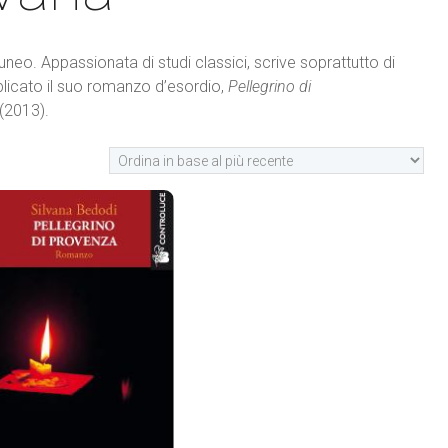
neo. Appassionata di studi classici, scrive soprattutto di
blicato il suo romanzo d’esordio,
Pellegrino di
(2013).