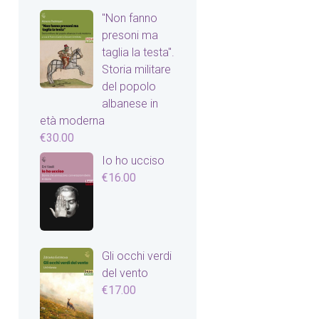
"Non fanno
presoni ma
taglia la testa".
Storia militare
del popolo
albanese in
età moderna
€
30.00
Io ho ucciso
€
16.00
Gli occhi verdi
del vento
€
17.00