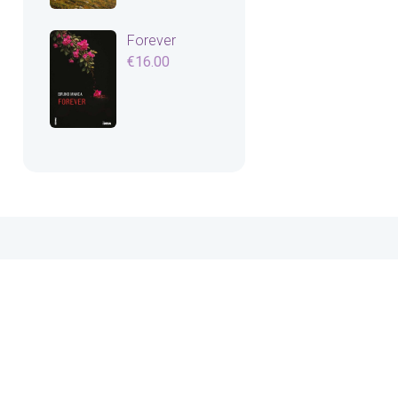
Forever
€
16.00